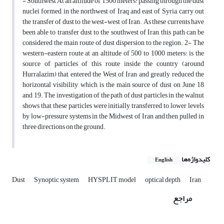
- Southwest At an altitude of 1500 meters: passing through the dust
nuclei formed in the northwest of Iraq and east of Syria, carry out
the transfer of dust to the west-west of Iran. As these currents have
been able to transfer dust to the southwest of Iran, this path can be
considered the main route of dust dispersion to the region. 2- The
western-eastern route at an altitude of 500 to 1000 meters
:
is the
source of particles of this route inside the country (around
Hurralazim) that entered the West of Iran and greatly reduced the
horizontal visibility, which is the main source of dust on June 18
and 19. The investigation of the path of dust particles in the walnut
shows that these particles were initially transferred to lower levels
by low-pressure systems in the Midwest of Iran and then pulled in
three directions on the ground.
کلیدواژه‌ها
English
Dust
Synoptic system
HYSPLIT model
optical depth
Iran
مراجع