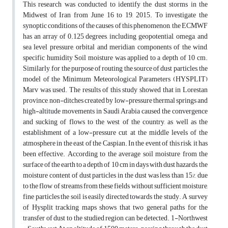
This research was conducted to identify the dust storms in the
Midwest of Iran from June 16 to 19, 2015. To investigate the
synoptic conditions of the causes of this phenomenon, the ECMWF
has an array of 0.125 degrees, including geopotential, omega, and
sea level pressure, orbital and meridian components of the wind,
specific humidity Soil moisture was applied to a depth of 10 cm.
Similarly, for the purpose of routing the source of dust particles, the
model of the Minimum Meteorological Parameters (HYSPLIT)
Marv was used. The results of this study showed that in Lorestan
province, non-ditches created by low-pressure thermal springs and
high-altitude movements in Saudi Arabia caused the convergence
and sucking of flows to the west of the country, as well as the
establishment of a low-pressure cut at the middle levels of the
atmosphere in the east of the Caspian. In the event of this risk, it has
been effective. According to the average soil moisture from the
surface of the earth to a depth of 10 cm in days with dust hazards, the
moisture content of dust particles in the dust was less than 15%, due
to the flow of streams from these fields without sufficient moisture,
fine particles the soil is easily directed towards the study. A survey
of Hysplit tracking maps shows that two general paths for the
transfer of dust to the studied region can be detected. 1-Northwest