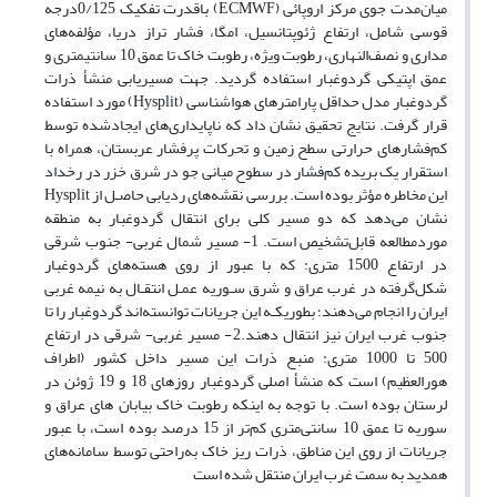
میان‌مدت جوی مرکز اروپائی (
ECMWF
) باقدرت تفکیک 0/125درجه
قوسی شامل، ارتفاع ژئوپتانسیل، امگا، فشار تراز دریا، مؤلفه‌های
مداری و نصف‌النهاری، رطوبت ویژه، رطوبت خاک تا عمق 10 سانتی­متری و
عمق اپتیکی گردوغبار استفاده گردید. جهت مسیریابی منشأ ذرات
گردوغبار مدل حداقل پارامترهای هواشناسی (
Hysplit
) مورد استفاده
قرار گرفت. نتایج تحقیق نشان داد که ناپایداری‌های ایجادشده توسط
کم‌فشارهای حرارتی سطح زمین و تحرکات پرفشار عربستان، همراه با
استقرار یک بریده کم‌فشار در سطوح میانی جو در شرق خزر در رخداد
این مخاطره مؤثر بوده است. بررسی نقشه‌های ردیابی حاصـل از
Hysplit
نشان می
دهد که دو مسیر کلی برای انتقال گردوغبار به منطقه
موردمطالعه قابل‌تشخیص است. 1- مسیر شمال غربی- جنوب شرقی
در ارتفاع 1500 متری: که با عبور از روی هسته‌های گردوغبار
شکل‌گرفته در غرب عراق و شرق سـوریه عمـل انتقـال به نیمه غربی
ایران را انجام می‌دهند؛ بطوریکـه این جریانات توانسته‌اند گردوغبار را تا
جنوب غرب ایران نیز انتقال دهند.2- مسیر غربی- شرقی در ارتفاع
500 تا 1000 متری: منبع ذرات این مسیر داخل کشور (اطراف
هورالعظیم) است که منشأ اصلی گردوغبار روزهای 18 و 19 ژوئن در
لرستان بوده است. با توجه به اینکه رطوبت خاک بیابان های عراق و
سوریه تا عمق 10 سانتی‌متری کم‌تر از 15 درصد بوده است، با عبور
جریانات از روی این مناطق، ذرات ریز خاک به‌راحتی توسط سامانه‌های
همدید به سمت غرب ایران منتقل شده است