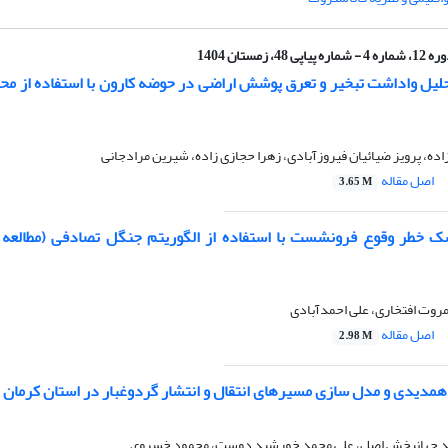
ماره 4 - شماره پیاپی 48، زمستان 1404
لیل واداشت تبخیر و تعرق پوشش اراضی در حوضه کارون با استفاده از م
، پرویز ضیائیان فیروزآبادی، زهرا حجازی زاده، شیرین مرادجانی
اصل مقاله
3.65 M
 خطر وقوع فرونشست با استفاده از الگوریتم جنگل تصادفی (مطالعه
روت افتخاری، علی احمدآبادی
اصل مقاله
2.98 M
 همدیدی و مدل سازی مسیرهای انتقال و انتشار گردوغبار در استان کرمان
ید جهانبخش اصل، علی محمد خورشید دوست، محمود خسروی