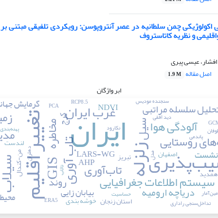
اکولوژیکی چمن سلطانیه در عصر آنتروپوسن: رویکردی تلفیقی مبتنی بر
قلیمی و نظریه کاتاستروف
افشار، عیسی پیری
اصل مقاله
1.9 M
ابر واژگان
سنجنده مودیس
گرمایش جهان
RCP8.5
غرب ایران
NDVI
حلیل سلسله مراتبی
PCA
ایران
زمی
تغییر اقلیم
دید افقی
کرج
آلودگی هوا
سیل
مخاطره
نکارود
پهنه‌بندی
مدی
وفان
های روستایی
پاندمی
تاب آوری
لندست
زلزله
یب‌پذیری
دهلران
LARS-WG
نشست
اصفهان
من-کندال
تبریز
مدل
AHP
سیلا
GIS
تاب‌آوری
تالاب
همدید
سیستم اطلاعات جغرافیایی
روند
ف
دریاچه ارومیه
بیابان زایی
ین‌آمار
حساسیت
محیط
خوشه بندی
استان زنجان
ERA5
تداخل‌سنجی راداری