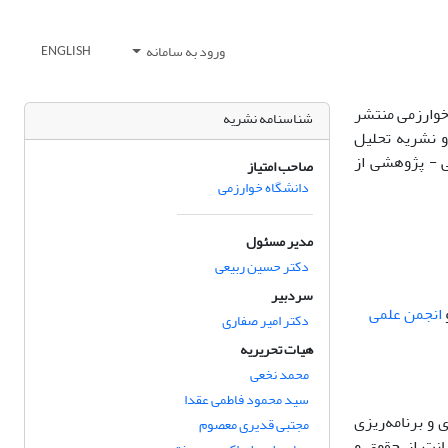
ورود به سامانه
ENGLISH
خوارزمی منتشر
شناسنامه نشریه
و نشریه تحلیل
ی - پژوهشی از
صاحب امتیاز
دانشگاه خوارزمی
مدیر مسئول
دکتر حسین ربیعی
سردبیر
انجمن علمی
دکتر امیر صفاری
هیات تحریریه
محمد نخعی
سید محمود فاطمی عقدا
ر سیاست‌گذاری و برنامه‌ریزی
مجتبی قدیری معصوم
انت از حقوق و