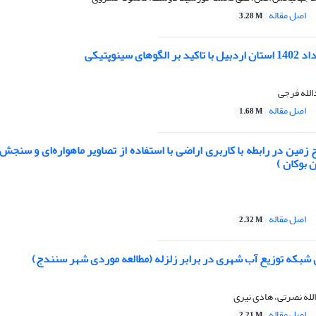
اصل مقاله
3.28 M
های سینوپتیکی
الله فرجی
اصل مقاله
1.68 M
مین در رابطه با کاربری اراضی با استفاده از تصاویر ماهواره‌ای و سنجش ا
بوکان )
اصل مقاله
2.32 M
ی شبکه توزیع آب شهری در برابر زلزله (مطالعه موردی شهر سنندج)
له نصرتی، هادی نیری
اصل مقاله
2.21 M