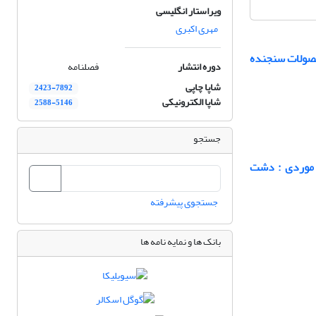
ویراستار انگلیسی
مهری اکبری
حصولات سنجنده
دوره انتشار
فصلنامه
شاپا چاپی
2423-7892
شاپا الکترونیکی
2588-5146
جستجو
 موردی : دشت
جستجوی پیشرفته
بانک ها و نمایه نامه ها