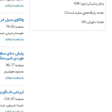
زمان پذیرش (روز) 636
مشاهده مقاله
تعداد پایگاه های نمایه شده 12
واکاوی سیل خرداد 1402 استان اردبیل با تاکید بر الگو
تعداد داوران 161
صفحه
65-76
نفیسه رحیمی، عبد
مشاهده مقاله
پایش دمای سطح ز
موردی شهرستان 
صفحه
77-96
محمود هوشیار
مشاهده مقاله
ارزیابی تاب‌آور
صفحه
97-116
شیدا شریفی، عبدال
مشاهده مقاله