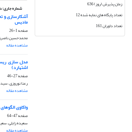
زمان پذیرش (روز) 636
شماره جاری:
دوره 12، ش
تعداد پایگاه های نمایه شده 12
آشکارسازی و تح
مادیس
تعداد داوران 161
صفحه
1-26
محمدحسین ناصرزاده
مشاهده مقاله
مدل سازی ریسک
اشتهارد)
صفحه
27-46
رعنا نوروزی، سیدم
مشاهده مقاله
واکاوی الگوهای
صفحه
47-64
سعیده زابلی، سع
مشاهده مقاله