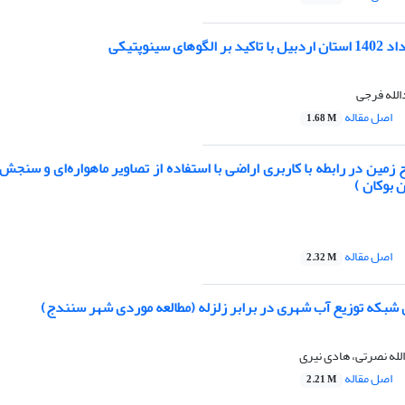
های سینوپتیکی
الله فرجی
اصل مقاله
1.68 M
مین در رابطه با کاربری اراضی با استفاده از تصاویر ماهواره‌ای و سنجش ا
بوکان )
اصل مقاله
2.32 M
ی شبکه توزیع آب شهری در برابر زلزله (مطالعه موردی شهر سنندج)
له نصرتی، هادی نیری
اصل مقاله
2.21 M