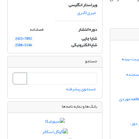
ویراستار انگلیسی
مهری اکبری
دوره انتشار
فصلنامه
شاپا چاپی
2423-7892
شاپا الکترونیکی
2588-5146
ریت بهینه
جستجو
سنجنده
جستجوی پیشرفته
طالعه موردی
بانک ها و نمایه نامه ها
 دور،