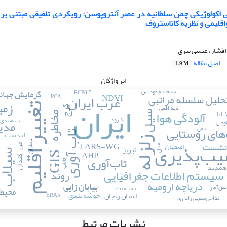
اکولوژیکی چمن سلطانیه در عصر آنتروپوسن: رویکردی تلفیقی مبتنی بر
قلیمی و نظریه کاتاستروف
افشار، عیسی پیری
اصل مقاله
1.9 M
ابر واژگان
سنجنده مودیس
گرمایش جهان
RCP8.5
غرب ایران
NDVI
حلیل سلسله مراتبی
PCA
ایران
زمی
تغییر اقلیم
دید افقی
کرج
آلودگی هوا
سیل
مخاطره
نکارود
پهنه‌بندی
مدی
وفان
های روستایی
پاندمی
تاب آوری
لندست
زلزله
یب‌پذیری
دهلران
LARS-WG
نشست
اصفهان
من-کندال
تبریز
مدل
AHP
سیلا
GIS
تاب‌آوری
تالاب
همدید
سیستم اطلاعات جغرافیایی
روند
ف
دریاچه ارومیه
بیابان زایی
ین‌آمار
حساسیت
محیط
خوشه بندی
استان زنجان
ERA5
تداخل‌سنجی راداری
نشریات مرتبط