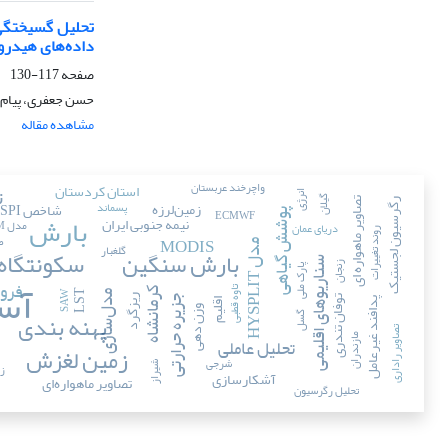
تحلیل گسیختگی 
داده‌های هیدروا
صفحه
117-130
حسن جعفری، پیام 
مشاهده مقاله
واچرخند عربستان
ت
استان کردستان
انرژی
گیلان
تصاویر ماهواره ای
زمین‌لرزه
پسماند
رگرسیون لجستیک
شاخص SPI
ECMWF
بارش
پوشش گیاهی
نیمه جنوبی ایران
مدل GCM
دریای عمان
روند تغییرات
ط
MODIS
م
T
گلغبار
سکونتگاه‌
بارش سنگین
سناریوهای اقلیمی
زنجان
پارک ملی
د
ل
H
Y
S
P
L
I
آس
فرو
تاوه قطبی
کرمانشاه
LST
مدل‌سازی
SAW
ریزگرد
توفان تندری
جزیره حرارتی
پدافند غیرعامل
اقلیم
وزن دهی
پهنه بندی
گسل
تصاویر راداری
مازندران
تحلیل عاملی
زمین لغزش
شرجی
زم
شیراز
آشکارسازی
تصاویر ماهواره‌ای
تحلیل رگرسیون