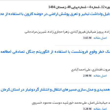
ماره 4 - شماره پیاپی 48، زمستان 1404
لیل واداشت تبخیر و تعرق پوشش اراضی در حوضه کارون با استفاده از م
، پرویز ضیائیان فیروزآبادی، زهرا حجازی زاده، شیرین مرادجانی
اصل مقاله
3.65 M
 خطر وقوع فرونشست با استفاده از الگوریتم جنگل تصادفی (مطالعه
روت افتخاری، علی احمدآبادی
اصل مقاله
2.98 M
 همدیدی و مدل سازی مسیرهای انتقال و انتشار گردوغبار در استان کرمان
ید جهانبخش اصل، علی محمد خورشید دوست، محمود خسروی
اصل مقاله
3.28 M