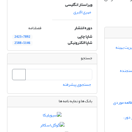
ویراستار انگلیسی
مهری اکبری
دوره انتشار
فصلنامه
شاپا چاپی
2423-7892
شاپا الکترونیکی
2588-5146
ریت بهینه
جستجو
سنجنده
جستجوی پیشرفته
بانک ها و نمایه نامه ها
طالعه موردی
 دور،