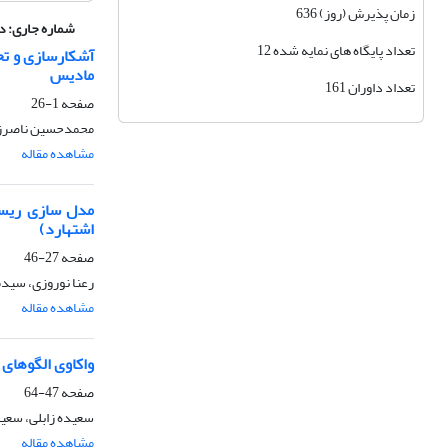
زمان پذیرش (روز) 636
شماره جاری:
دوره 12، ش
تعداد پایگاه های نمایه شده 12
آشکارسازی و تح
مادیس
تعداد داوران 161
صفحه
1-26
محمدحسین ناصرزاده
مشاهده مقاله
مدل سازی ریسک
اشتهارد)
صفحه
27-46
رعنا نوروزی، سیدم
مشاهده مقاله
واکاوی الگوهای
صفحه
47-64
سعیده زابلی، سع
مشاهده مقاله