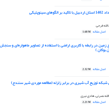
های سینوپتیکی
الله فرجی
اصل مقاله
1.68 M
مین در رابطه با کاربری اراضی با استفاده از تصاویر ماهواره‌ای و سنجش ا
بوکان )
اصل مقاله
2.32 M
ی شبکه توزیع آب شهری در برابر زلزله (مطالعه موردی شهر سنندج)
له نصرتی، هادی نیری
اصل مقاله
2.21 M