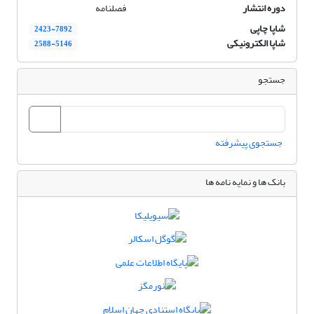
دوره انتشار
فصلنامه
شاپا چاپی
2423-7892
شاپا الکترونیکی
2588-5146
جستجو
جستجوی پیشرفته
بانک ها و نمایه نامه ها