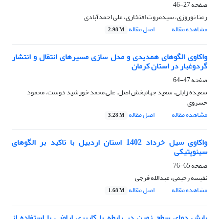
صفحه
27-46
رعنا نوروزی، سیدمروت افتخاری، علی احمدآبادی
مشاهده مقاله
اصل مقاله
2.98 M
واکاوی الگوهای همدیدی و مدل سازی مسیرهای انتقال و انتشار
گردوغبار در استان کرمان
صفحه
47-64
سعیده زابلی، سعید جهانبخش اصل، علی محمد خورشید دوست، محمود
خسروی
مشاهده مقاله
اصل مقاله
3.28 M
واکاوی سیل خرداد 1402 استان اردبیل با تاکید بر الگوهای
سینوپتیکی
صفحه
65-76
نفیسه رحیمی، عبدالله فرجی
مشاهده مقاله
اصل مقاله
1.68 M
پایش دمای سطح زمین در رابطه با کاربری اراضی با استفاده از