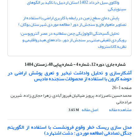
واکاوی سیل خرداد 1402 استان اردبیل با تاکید بر الگوهای
سینوپتیکی
پایش دمای سطح زمین در رابطه با کاربری اراضی با استفاده از
تصاویر ماهواره‌ای و سنجش از دور ( مطالعه موردی شهرستان بوکان )
تحلیل گسیختگی اکولوژیکی چمن سلطانیه در عصر آنتروپوسن:
رویکردی تلفیقی مبتنی بر سنجش از دور، داده‌های هیدرواقلیمی و
نظریه کاتاستروف
شماره جاری:
دوره 12، شماره 4 - شماره پیاپی 48، زمستان 1404
آشکارسازی و تحلیل واداشت تبخیر و تعرق پوشش اراضی در
حوضه کارون با استفاده از محصولات سنجنده مادیس
صفحه
1-26
محمدحسین ناصرزاده، پرویز ضیائیان فیروزآبادی، زهرا حجازی زاده، شیرین
مرادجانی
مشاهده مقاله
اصل مقاله
3.65 M
مدل سازی ریسک خطر وقوع فرونشست با استفاده از الگوریتم
جنگل تصادفی (مطالعه موردی : دشت اشتهارد)