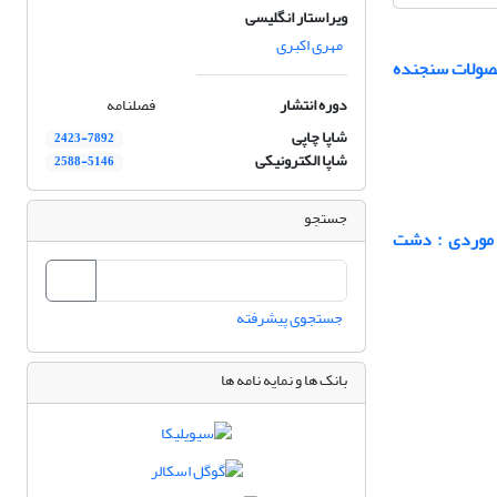
ویراستار انگلیسی
مهری اکبری
حصولات سنجنده
دوره انتشار
فصلنامه
شاپا چاپی
2423-7892
شاپا الکترونیکی
2588-5146
جستجو
 موردی : دشت
جستجوی پیشرفته
بانک ها و نمایه نامه ها