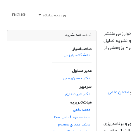
ورود به سامانه
ENGLISH
خوارزمی منتشر
شناسنامه نشریه
و نشریه تحلیل
ی - پژوهشی از
صاحب امتیاز
دانشگاه خوارزمی
مدیر مسئول
دکتر حسین ربیعی
سردبیر
انجمن علمی
دکتر امیر صفاری
هیات تحریریه
محمد نخعی
سید محمود فاطمی عقدا
ر سیاست‌گذاری و برنامه‌ریزی
مجتبی قدیری معصوم
انت از حقوق و