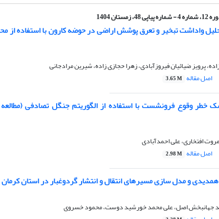
ماره 4 - شماره پیاپی 48، زمستان 1404
لیل واداشت تبخیر و تعرق پوشش اراضی در حوضه کارون با استفاده از م
، پرویز ضیائیان فیروزآبادی، زهرا حجازی زاده، شیرین مرادجانی
اصل مقاله
3.65 M
 خطر وقوع فرونشست با استفاده از الگوریتم جنگل تصادفی (مطالعه
روت افتخاری، علی احمدآبادی
اصل مقاله
2.98 M
 همدیدی و مدل سازی مسیرهای انتقال و انتشار گردوغبار در استان کرمان
ید جهانبخش اصل، علی محمد خورشید دوست، محمود خسروی