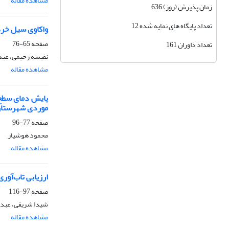
مشاهده مقاله
زمان پذیرش (روز) 636
تعداد پایگاه های نمایه شده 12
واکاوی سیل خرداد 1402 استان اردبیل با تاکید بر الگو
صفحه
65-76
تعداد داوران 161
نفیسه رحیمی، عبد
مشاهده مقاله
پایش دمای سطح ز
موردی شهرستان 
صفحه
77-96
محمود هوشیار
مشاهده مقاله
ارزیابی تاب‌آور
صفحه
97-116
شیدا شریفی، عبدال
مشاهده مقاله