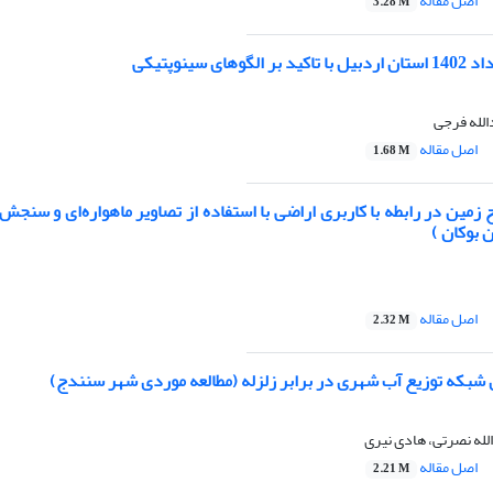
اصل مقاله
3.28 M
های سینوپتیکی
الله فرجی
اصل مقاله
1.68 M
مین در رابطه با کاربری اراضی با استفاده از تصاویر ماهواره‌ای و سنجش ا
بوکان )
اصل مقاله
2.32 M
ی شبکه توزیع آب شهری در برابر زلزله (مطالعه موردی شهر سنندج)
له نصرتی، هادی نیری
اصل مقاله
2.21 M