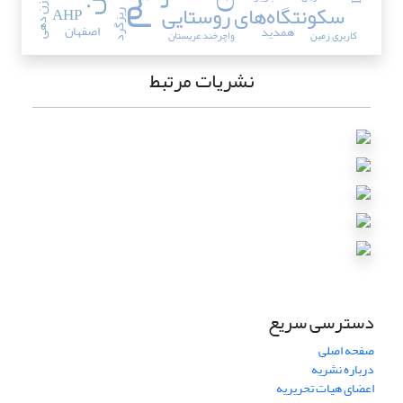
وزن دهی
سکونتگاه‌های روستایی
AHP
ریزگرد
اصفهان
همدید
کاربری زمین
واچرخند عربستان
نشریات مرتبط
دسترسی سریع
صفحه اصلی
درباره نشریه
اعضای هیات تحریریه