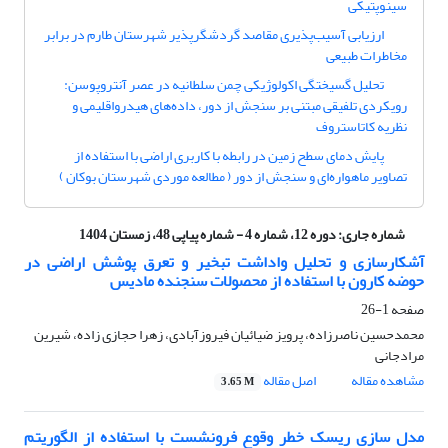
سینوپتیکی
ارزیابی آسیب‌‌پذیری مقاصد گردشگرپذیر شهرستان طارم در برابر
مخاطرات طبیعی
تحلیل گسیختگی اکولوژیکی چمن سلطانیه در عصر آنتروپوسن:
رویکردی تلفیقی مبتنی بر سنجش از دور، داده‌های هیدرواقلیمی و
نظریه کاتاستروف
پایش دمای سطح زمین در رابطه با کاربری اراضی با استفاده از
تصاویر ماهواره‌ای و سنجش از دور ( مطالعه موردی شهرستان بوکان )
شماره جاری:
دوره 12، شماره 4 - شماره پیاپی 48، زمستان 1404
آشکارسازی و تحلیل واداشت تبخیر و تعرق پوشش اراضی در
حوضه کارون با استفاده از محصولات سنجنده مادیس
صفحه
1-26
محمدحسین ناصرزاده، پرویز ضیائیان فیروزآبادی، زهرا حجازی زاده، شیرین
مرادجانی
مشاهده مقاله
اصل مقاله
3.65 M
مدل سازی ریسک خطر وقوع فرونشست با استفاده از الگوریتم