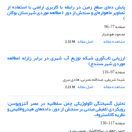
پایش دمای سطح زمین در رابطه با کاربری اراضی با استفاده از
تصاویر ماهواره‌ای و سنجش از دور ( مطالعه موردی شهرستان بوکان
)
صفحه
77-96
محمود هوشیار
مشاهده مقاله
اصل مقاله
2.32 M
ارزیابی تاب‌آوری شبکه توزیع آب شهری در برابر زلزله (مطالعه
موردی شهر سنندج)
صفحه
97-116
شیدا شریفی، عبدالله نصرتی، هادی نیری
مشاهده مقاله
اصل مقاله
2.21 M
تحلیل گسیختگی اکولوژیکی چمن سلطانیه در عصر آنتروپوسن:
رویکردی تلفیقی مبتنی بر سنجش از دور، داده‌های هیدرواقلیمی و
نظریه کاتاستروف
صفحه
117-130
حسن جعفری، پیام افشار، عیسی پیری