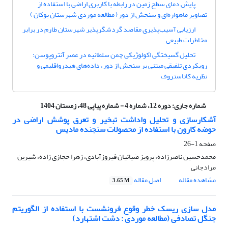
پایش دمای سطح زمین در رابطه با کاربری اراضی با استفاده از
تصاویر ماهواره‌ای و سنجش از دور ( مطالعه موردی شهرستان بوکان )
ارزیابی آسیب‌‌پذیری مقاصد گردشگرپذیر شهرستان طارم در برابر
مخاطرات طبیعی
تحلیل گسیختگی اکولوژیکی چمن سلطانیه در عصر آنتروپوسن:
رویکردی تلفیقی مبتنی بر سنجش از دور، داده‌های هیدرواقلیمی و
نظریه کاتاستروف
شماره جاری:
دوره 12، شماره 4 - شماره پیاپی 48، زمستان 1404
آشکارسازی و تحلیل واداشت تبخیر و تعرق پوشش اراضی در
حوضه کارون با استفاده از محصولات سنجنده مادیس
صفحه
1-26
محمدحسین ناصرزاده، پرویز ضیائیان فیروزآبادی، زهرا حجازی زاده، شیرین
مرادجانی
مشاهده مقاله
اصل مقاله
3.65 M
مدل سازی ریسک خطر وقوع فرونشست با استفاده از الگوریتم
جنگل تصادفی (مطالعه موردی : دشت اشتهارد)