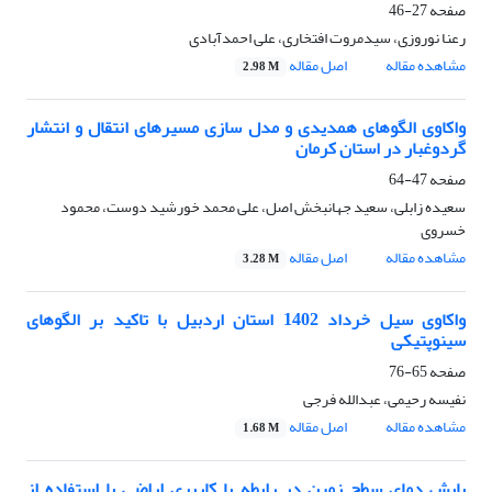
صفحه
27-46
رعنا نوروزی، سیدمروت افتخاری، علی احمدآبادی
مشاهده مقاله
اصل مقاله
2.98 M
واکاوی الگوهای همدیدی و مدل سازی مسیرهای انتقال و انتشار
گردوغبار در استان کرمان
صفحه
47-64
سعیده زابلی، سعید جهانبخش اصل، علی محمد خورشید دوست، محمود
خسروی
مشاهده مقاله
اصل مقاله
3.28 M
واکاوی سیل خرداد 1402 استان اردبیل با تاکید بر الگوهای
سینوپتیکی
صفحه
65-76
نفیسه رحیمی، عبدالله فرجی
مشاهده مقاله
اصل مقاله
1.68 M
پایش دمای سطح زمین در رابطه با کاربری اراضی با استفاده از