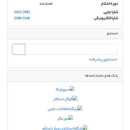
دوره انتشار
فصلنامه
شاپا چاپی
2423-7892
شاپا الکترونیکی
2588-5146
جستجو
جستجوی پیشرفته
بانک ها و نمایه نامه ها