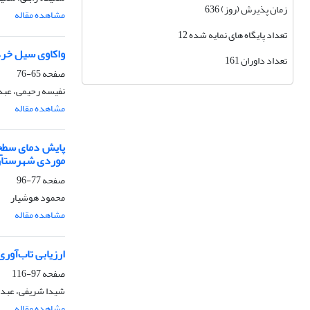
زمان پذیرش (روز) 636
مشاهده مقاله
تعداد پایگاه های نمایه شده 12
واکاوی سیل خرداد 1402 استان اردبیل با تاکید بر الگو
تعداد داوران 161
صفحه
65-76
نفیسه رحیمی، عبد
مشاهده مقاله
پایش دمای سطح ز
موردی شهرستان 
صفحه
77-96
محمود هوشیار
مشاهده مقاله
ارزیابی تاب‌آور
صفحه
97-116
شیدا شریفی، عبدال
مشاهده مقاله