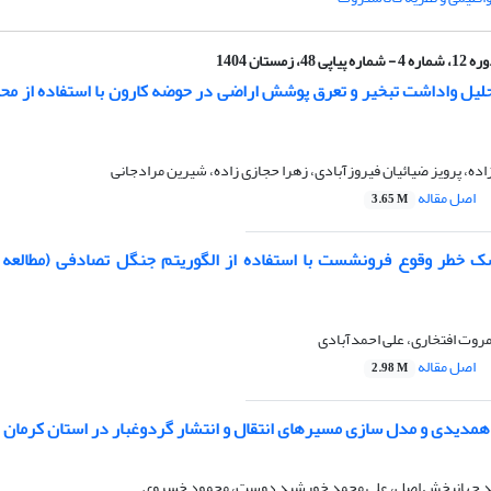
ماره 4 - شماره پیاپی 48، زمستان 1404
لیل واداشت تبخیر و تعرق پوشش اراضی در حوضه کارون با استفاده از م
، پرویز ضیائیان فیروزآبادی، زهرا حجازی زاده، شیرین مرادجانی
اصل مقاله
3.65 M
 خطر وقوع فرونشست با استفاده از الگوریتم جنگل تصادفی (مطالعه
روت افتخاری، علی احمدآبادی
اصل مقاله
2.98 M
 همدیدی و مدل سازی مسیرهای انتقال و انتشار گردوغبار در استان کرمان
ید جهانبخش اصل، علی محمد خورشید دوست، محمود خسروی