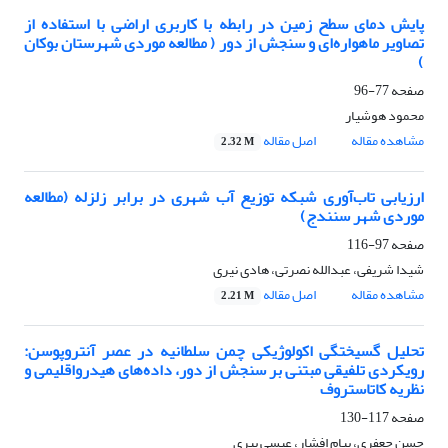
پایش دمای سطح زمین در رابطه با کاربری اراضی با استفاده از
تصاویر ماهواره‌ای و سنجش از دور ( مطالعه موردی شهرستان بوکان
)
صفحه
77-96
محمود هوشیار
مشاهده مقاله
اصل مقاله
2.32 M
ارزیابی تاب‌آوری شبکه توزیع آب شهری در برابر زلزله (مطالعه
موردی شهر سنندج)
صفحه
97-116
شیدا شریفی، عبدالله نصرتی، هادی نیری
مشاهده مقاله
اصل مقاله
2.21 M
تحلیل گسیختگی اکولوژیکی چمن سلطانیه در عصر آنتروپوسن:
رویکردی تلفیقی مبتنی بر سنجش از دور، داده‌های هیدرواقلیمی و
نظریه کاتاستروف
صفحه
117-130
حسن جعفری، پیام افشار، عیسی پیری