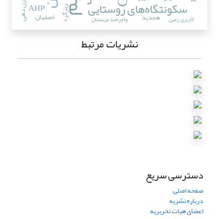
وزن دهی
سکونتگاه‌های روستایی
AHP
ریزگرد
اصفهان
همدید
کاربری زمین
واچرخند عربستان
نشریات مرتبط
دسترسی سریع
صفحه اصلی
درباره نشریه
اعضای هیات تحریریه