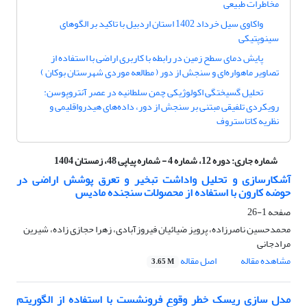
مخاطرات طبیعی
واکاوی سیل خرداد 1402 استان اردبیل با تاکید بر الگوهای
سینوپتیکی
پایش دمای سطح زمین در رابطه با کاربری اراضی با استفاده از
تصاویر ماهواره‌ای و سنجش از دور ( مطالعه موردی شهرستان بوکان )
تحلیل گسیختگی اکولوژیکی چمن سلطانیه در عصر آنتروپوسن:
رویکردی تلفیقی مبتنی بر سنجش از دور، داده‌های هیدرواقلیمی و
نظریه کاتاستروف
شماره جاری:
دوره 12، شماره 4 - شماره پیاپی 48، زمستان 1404
آشکارسازی و تحلیل واداشت تبخیر و تعرق پوشش اراضی در
حوضه کارون با استفاده از محصولات سنجنده مادیس
صفحه
1-26
محمدحسین ناصرزاده، پرویز ضیائیان فیروزآبادی، زهرا حجازی زاده، شیرین
مرادجانی
مشاهده مقاله
اصل مقاله
3.65 M
مدل سازی ریسک خطر وقوع فرونشست با استفاده از الگوریتم