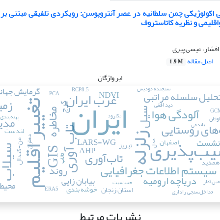
اکولوژیکی چمن سلطانیه در عصر آنتروپوسن: رویکردی تلفیقی مبتنی بر
قلیمی و نظریه کاتاستروف
افشار، عیسی پیری
اصل مقاله
1.9 M
ابر واژگان
سنجنده مودیس
گرمایش جهان
RCP8.5
غرب ایران
NDVI
حلیل سلسله مراتبی
PCA
ایران
زمی
تغییر اقلیم
دید افقی
کرج
آلودگی هوا
سیل
مخاطره
نکارود
پهنه‌بندی
مدی
وفان
های روستایی
پاندمی
تاب آوری
لندست
زلزله
یب‌پذیری
دهلران
LARS-WG
نشست
اصفهان
من-کندال
تبریز
مدل
AHP
سیلا
GIS
تاب‌آوری
تالاب
همدید
سیستم اطلاعات جغرافیایی
روند
ف
دریاچه ارومیه
بیابان زایی
ین‌آمار
حساسیت
محیط
خوشه بندی
استان زنجان
ERA5
تداخل‌سنجی راداری
نشریات مرتبط