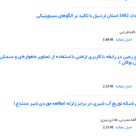
های سینوپتیکی
الله فرجی
اصل مقاله
1.68 M
مین در رابطه با کاربری اراضی با استفاده از تصاویر ماهواره‌ای و سنجش ا
بوکان )
اصل مقاله
2.32 M
ی شبکه توزیع آب شهری در برابر زلزله (مطالعه موردی شهر سنندج)
له نصرتی، هادی نیری
اصل مقاله
2.21 M