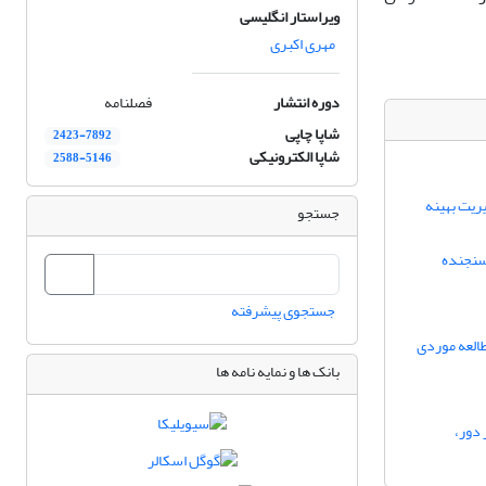
ویراستار انگلیسی
مهری اکبری
دوره انتشار
فصلنامه
شاپا چاپی
2423-7892
شاپا الکترونیکی
2588-5146
ریت بهینه
جستجو
سنجنده
جستجوی پیشرفته
طالعه موردی
بانک ها و نمایه نامه ها
 دور،