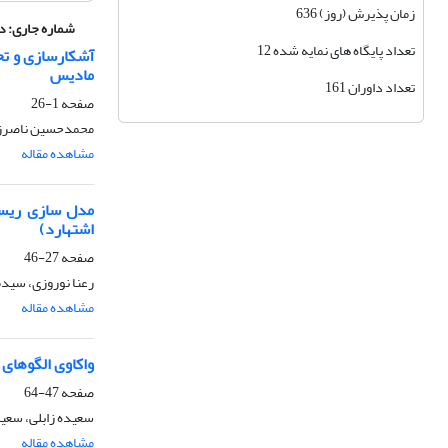
زمان پذیرش (روز) 636
شماره جاری:
دوره 12، ش
تعداد پایگاه های نمایه شده 12
آشکارسازی و تح
مادیس
تعداد داوران 161
صفحه
1-26
محمدحسین ناصرزاده
مشاهده مقاله
مدل سازی ریسک
اشتهارد)
صفحه
27-46
رعنا نوروزی، سیدم
مشاهده مقاله
واکاوی الگوهای
صفحه
47-64
سعیده زابلی، سع
مشاهده مقاله