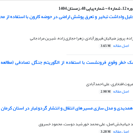
ماره 4 - شماره پیاپی 48، زمستان 1404
لیل واداشت تبخیر و تعرق پوشش اراضی در حوضه کارون با استفاده از م
، پرویز ضیائیان فیروزآبادی، زهرا حجازی زاده، شیرین مرادجانی
اصل مقاله
3.65 M
 خطر وقوع فرونشست با استفاده از الگوریتم جنگل تصادفی (مطالعه
روت افتخاری، علی احمدآبادی
اصل مقاله
2.98 M
 همدیدی و مدل سازی مسیرهای انتقال و انتشار گردوغبار در استان کرمان
ید جهانبخش اصل، علی محمد خورشید دوست، محمود خسروی
اصل مقاله
3.28 M