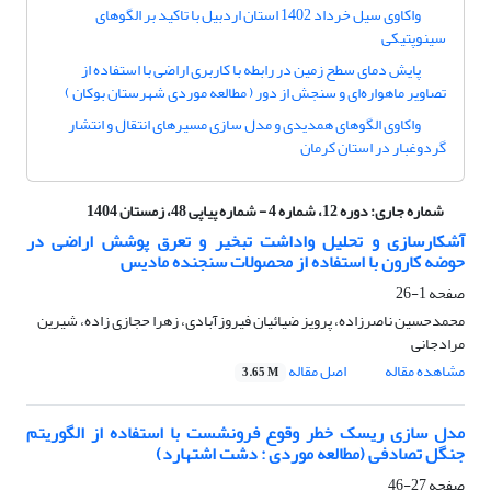
واکاوی سیل خرداد 1402 استان اردبیل با تاکید بر الگوهای
سینوپتیکی
پایش دمای سطح زمین در رابطه با کاربری اراضی با استفاده از
تصاویر ماهواره‌ای و سنجش از دور ( مطالعه موردی شهرستان بوکان )
واکاوی الگوهای همدیدی و مدل سازی مسیرهای انتقال و انتشار
گردوغبار در استان کرمان
شماره جاری:
دوره 12، شماره 4 - شماره پیاپی 48، زمستان 1404
آشکارسازی و تحلیل واداشت تبخیر و تعرق پوشش اراضی در
حوضه کارون با استفاده از محصولات سنجنده مادیس
صفحه
1-26
محمدحسین ناصرزاده، پرویز ضیائیان فیروزآبادی، زهرا حجازی زاده، شیرین
مرادجانی
مشاهده مقاله
اصل مقاله
3.65 M
مدل سازی ریسک خطر وقوع فرونشست با استفاده از الگوریتم
جنگل تصادفی (مطالعه موردی : دشت اشتهارد)
صفحه
27-46