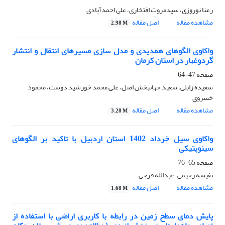
رعنا نوروزی، سیدمروت افتخاری، علی احمدآبادی
مشاهده مقاله
اصل مقاله
2.98 M
واکاوی الگوهای همدیدی و مدل سازی مسیرهای انتقال و انتشار
گردوغبار در استان کرمان
صفحه
47-64
سعیده زابلی، سعید جهانبخش اصل، علی محمد خورشید دوست، محمود
خسروی
مشاهده مقاله
اصل مقاله
3.28 M
واکاوی سیل خرداد 1402 استان اردبیل با تاکید بر الگوهای
سینوپتیکی
صفحه
65-76
نفیسه رحیمی، عبدالله فرجی
مشاهده مقاله
اصل مقاله
1.68 M
پایش دمای سطح زمین در رابطه با کاربری اراضی با استفاده از