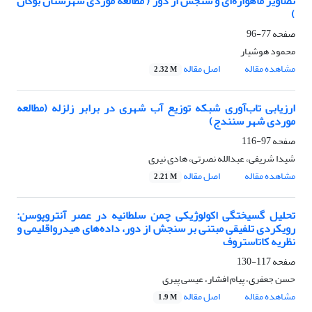
تصاویر ماهواره‌ای و سنجش از دور ( مطالعه موردی شهرستان بوکان
)
صفحه
77-96
محمود هوشیار
مشاهده مقاله
اصل مقاله
2.32 M
ارزیابی تاب‌آوری شبکه توزیع آب شهری در برابر زلزله (مطالعه
موردی شهر سنندج)
صفحه
97-116
شیدا شریفی، عبدالله نصرتی، هادی نیری
مشاهده مقاله
اصل مقاله
2.21 M
تحلیل گسیختگی اکولوژیکی چمن سلطانیه در عصر آنتروپوسن:
رویکردی تلفیقی مبتنی بر سنجش از دور، داده‌های هیدرواقلیمی و
نظریه کاتاستروف
صفحه
117-130
حسن جعفری، پیام افشار، عیسی پیری
مشاهده مقاله
اصل مقاله
1.9 M