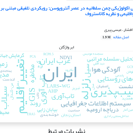
اکولوژیکی چمن سلطانیه در عصر آنتروپوسن: رویکردی تلفیقی مبتنی بر
قلیمی و نظریه کاتاستروف
افشار، عیسی پیری
اصل مقاله
1.9 M
ابر واژگان
سنجنده مودیس
گرمایش جهان
RCP8.5
غرب ایران
NDVI
حلیل سلسله مراتبی
PCA
ایران
زمی
تغییر اقلیم
دید افقی
کرج
آلودگی هوا
سیل
مخاطره
نکارود
پهنه‌بندی
مدی
وفان
های روستایی
پاندمی
تاب آوری
لندست
زلزله
یب‌پذیری
دهلران
LARS-WG
نشست
اصفهان
من-کندال
تبریز
مدل
AHP
سیلا
GIS
تاب‌آوری
تالاب
همدید
سیستم اطلاعات جغرافیایی
روند
ف
دریاچه ارومیه
بیابان زایی
ین‌آمار
حساسیت
محیط
خوشه بندی
استان زنجان
ERA5
تداخل‌سنجی راداری
نشریات مرتبط