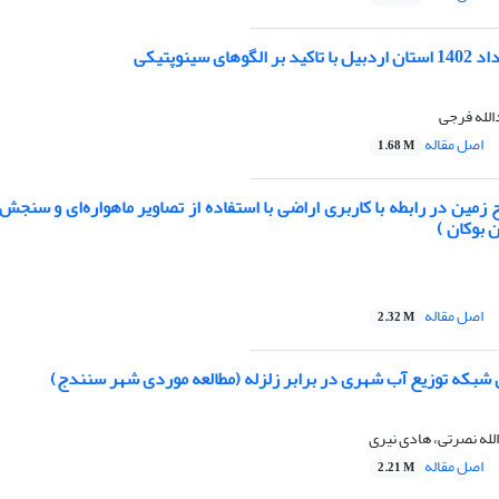
های سینوپتیکی
الله فرجی
اصل مقاله
1.68 M
مین در رابطه با کاربری اراضی با استفاده از تصاویر ماهواره‌ای و سنجش ا
بوکان )
اصل مقاله
2.32 M
ی شبکه توزیع آب شهری در برابر زلزله (مطالعه موردی شهر سنندج)
له نصرتی، هادی نیری
اصل مقاله
2.21 M