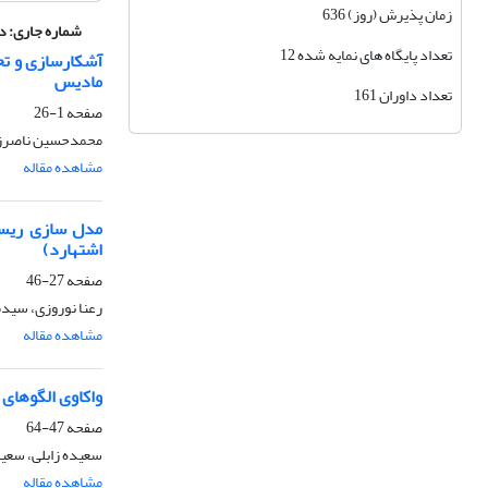
زمان پذیرش (روز) 636
شماره جاری:
دوره 12، ش
تعداد پایگاه های نمایه شده 12
آشکارسازی و تح
مادیس
تعداد داوران 161
صفحه
1-26
محمدحسین ناصرزاده
مشاهده مقاله
مدل سازی ریسک
اشتهارد)
صفحه
27-46
رعنا نوروزی، سیدم
مشاهده مقاله
واکاوی الگوهای
صفحه
47-64
سعیده زابلی، سع
مشاهده مقاله