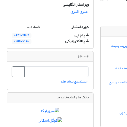
ویراستار انگلیسی
مهری اکبری
دوره انتشار
فصلنامه
شاپا چاپی
2423-7892
شاپا الکترونیکی
2588-5146
ریت بهینه
جستجو
سنجنده
جستجوی پیشرفته
طالعه موردی
بانک ها و نمایه نامه ها
 دور،