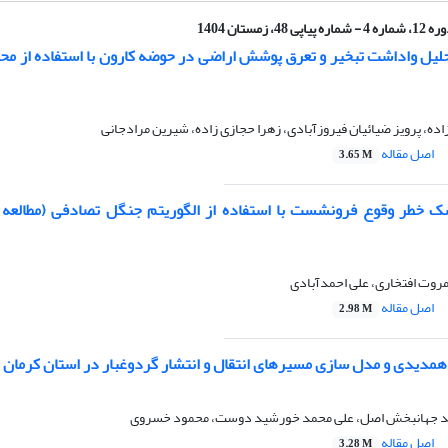
ماره 4 - شماره پیاپی 48، زمستان 1404
لیل واداشت تبخیر و تعرق پوشش اراضی در حوضه کارون با استفاده از م
، پرویز ضیائیان فیروزآبادی، زهرا حجازی زاده، شیرین مرادجانی
اصل مقاله
3.65 M
 خطر وقوع فرونشست با استفاده از الگوریتم جنگل تصادفی (مطالعه
روت افتخاری، علی احمدآبادی
اصل مقاله
2.98 M
 همدیدی و مدل سازی مسیرهای انتقال و انتشار گردوغبار در استان کرمان
ید جهانبخش اصل، علی محمد خورشید دوست، محمود خسروی
اصل مقاله
3.28 M