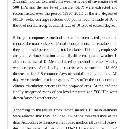
Zidasht). In order to classify the weather type, daily average rate of
500 HPa and the sea level pressure (SLP) were extracted and
reconstructed over the period (1980-2011) at the 2.5 degree of
NCEP. Selected range includes 608 points from latitude of 10 to
the 60 of northern degree, and latitude of 10 to 80 of eastern degree.
Principal components method mixes the interrelated points and
reduces the matrix size, so 13 main components are remained that
they includes 93 percent of the total variance. This study employs
S
array and Varimax rotation to identify different types of weather. It
also makes use of K-Means clustering method to classify daily
weather types. And finally, a matrix was formed in 118×608
dimension for 118 common days of rainfall among stations. All
days were divided into four groups. They offer the most common
climate circulation patterns in the proposed area. At the end, and
finally integrated maps of sea level pressure and 500 HPa were
drawn for each weather type.
According to the results from factor analysis, 13 main elements
were selected that they included 93% of the total variance of the
data. According to the above mentioned method, all days (118 days)
during the statistical period (1980-2011) were divided into 4