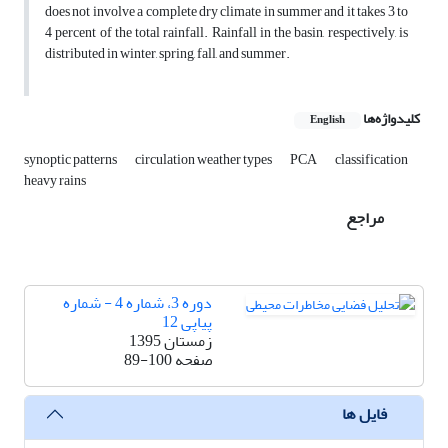
does not involve a complete dry climate in summer and it takes 3 to
4 percent of the total rainfall. Rainfall in the basin, respectively, is
distributed in winter, spring, fall, and summer.
کلیدواژه‌ها
English
synoptic patterns
circulation weather types
PCA
classification
heavy rains
مراجع
دوره 3، شماره 4 - شماره
پیاپی 12
زمستان 1395
صفحه
89-100
فایل ها