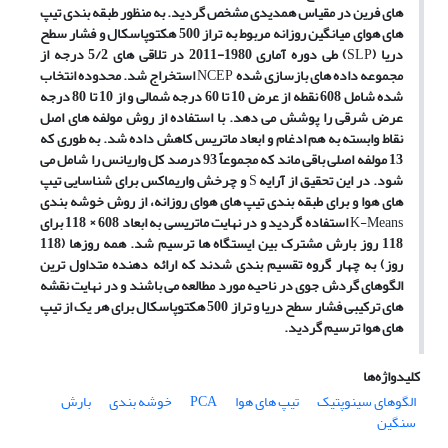
های فرین در مقیاس همدیدی مشخص گردید. به منظور طبقه بندی تیپ
های هوای میانگین روزانه مربوط به تراز 500 هکتوپاسکال و فشار سطح
دریا (
SLP
) طی دوره آماری 1980-2011 در تلاقی های 5/2 درجه از
مجموعه داده های بازسازی شده
NCEP
استخراج شد. محدوده انتخاب
شده شامل 608 نقطه از عرض 10 تا 60 درجه شمالی و از 10 تا 80 درجه
عرض شرقی را پوشش می دهد. با استفاده از روش مولفه های اصل
نقاط وابسته به هم ادغام و ابعاد ماتریس کاهش داده شد. به طوری که
13 مولفه اصلی باقی ماند که مجموعاً 93 درصد کل واریانس را شامل می
شود. در این تحقیق از آرایه
S
و چرخش واریماکس برای شناسایی تیپ
های هوا و برای طبقه بندی تیپ های هوای روزانه، از روش خوشه بندی
K-Means
استفاده گردید
و در نهایت ماتریسی به ابعاد 60
8
× 118 برای
118 روز بارش مشترک بین ایستگاه ها ترسیم شد.
همه روزها (118
روز) به چهار گروه تقسیم بندی شدند که ارائه دهنده متداول ترین
الگوهای گردش جوی در ناحیه مورد مطالعه می باشند و در نهایت نقشه
های ترکیبی فشار سطح دریا و تراز 500 هکتوپاسکال برای هر یک از تیپ
های هوا ترسیم گردید.
کلیدواژه‌ها
الگوهای سینوپتیک
تیپ های هوا
PCA
خوشه بندی
بارش
سنگین