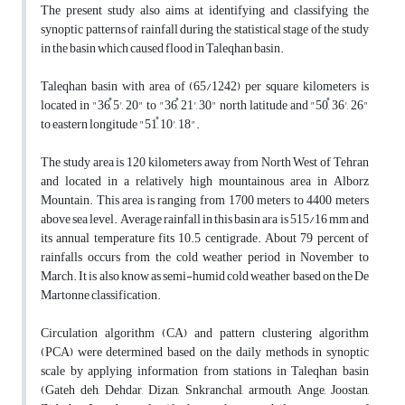
The present study also aims at identifying and classifying the
synoptic patterns of rainfall during the statistical stage of the study
in the basin which caused flood in Taleqhan basin.
Taleqhan basin with area of (65/1242) per square kilometers is
located in "36
, 5', 20" to "36
, 21', 30" north latitude and "50
, 36', 26"
to eastern longitude "51
, 10', 18".
The study area is 120 kilometers away from North West of Tehran
and located in a relatively high mountainous area in Alborz
Mountain. This area is ranging from 1700 meters to 4400 meters
above sea level. Average rainfall in this basin ara is 515/16 mm and
its annual temperature fits 10.5 centigrade. About 79 percent of
rainfalls occurs from the cold weather period in November to
March. It is also know as semi-humid cold weather based on the De
Martonne classification.
Circulation algorithm (CA) and pattern clustering algorithm
(PCA) were determined based on the daily methods in synoptic
scale by applying information from stations in Taleqhan basin
(Gateh deh, Dehdar, Dizan, Snkranchal, armouth, Ange, Joostan,