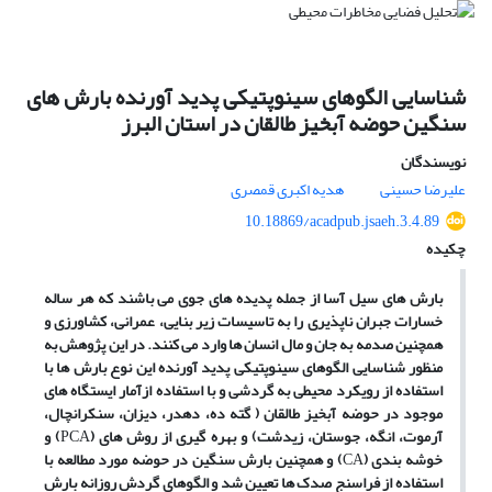
شناسایی الگوهای سینوپتیکی پدید آورنده بارش های
سنگین حوضه آبخیز طالقان در استان البرز
نویسندگان
علیرضا حسینی
هدیه اکبری قمصری
10.18869/acadpub.jsaeh.3.4.89
چکیده
بارش های سیل آسا از جمله پدیده های جوی می باشند که هر ساله
خسارات جبران ناپذیری را به
تاسیسات زیر بنایی، عمرانی، کشاورزی و
همچنین صدمه به جان و مال انسان ها وارد می کنند. در این پژوهش به
منظور شناسایی الگوهای سینوپتیکی پدید آورنده این نوع بارش ها با
استفاده از رویکرد محیطی به گردشی و با استفاده ازآمار ایستگاه های
موجود در حوضه آبخیز طالقان ( گته ده، دهدر، دیزان، سنکرانچال،
آرموت، انگه، جوستان، زیدشت) و بهره گیری از روش های (
PCA
) و
خوشه بندی (
CA
) و همچنین بارش سنگین در حوضه مورد مطالعه با
استفاده از فراسنج صدک ها تعیین شد و الگوهای گردش روزانه بارش