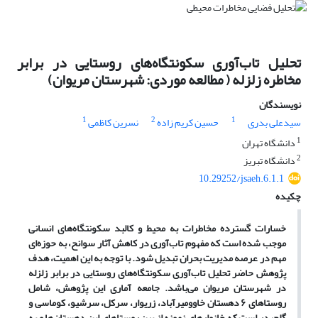
تحلیل تاب‌آوری سکونتگاه‌های روستایی در برابر
مخاطره زلزله ( مطالعه موردی: شهرستان مریوان)
نویسندگان
1
2
1
سیدعلی بدری
حسین کریم زاده
نسرین کاظمی
1
دانشگاه تهران
2
دانشگاه تبریز
10.29252/jsaeh.6.1.1
چکیده
خسارات گسترده مخاطرات به محیط و کالبد سکونتگاه‌های انسانی
موجب شده است که مفهوم تاب‌آوری در کاهش آثار سوانح، به حوزه‌ای
مهم در عرصه مدیریت بحران تبدیل شود. با توجه به این اهمیت، هدف
پژوهش حاضر تحلیل تاب‌آوری سکونتگاه‌های روستایی در برابر زلزله
در شهرستان مریوان می‌باشد.
جامعه آماری این پژوهش، شامل
روستاهای ۶ دهستان خاوومیرآباد، زریوار، سرکل، سرشیو، کوماسی و
گلچیدر است که خانوارهای نمونه از بین روستاهای این دهستان‌ها و به