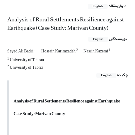
عنوان مقاله
English
Analysis of Rural Settlements Resilience against
Earthquake (Case Study: Marivan County)
نویسندگان
English
1
2
1
Seyed Ali Badri
Hossain Karimzadeh
Nasrin Kazemi
1
University of Tehran
2
University of Tabriz
چکیده
English
Analysis of Rural Settlements Resilience against Earthquake
Case Study: Marivan County