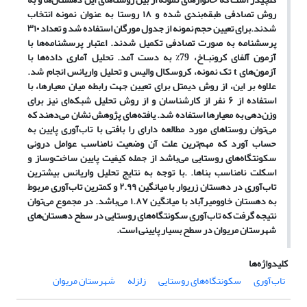
روش تصادفی طبقه‌بندی شده و ۱۸ روستا به عنوان نمونه انتخاب
شدند.
برای تعیین حجم نمونه از جدول مورگان استفاده شد و تعداد ۳۱۰
پرسشنامه به صورت تصادفی تکمیل شدند. اعتبار پرسشنامه‌ها با
آزمون آلفای کرونبـاخ، 79% به دست آمد.
تحلیل آماری داده‌ها با
آزمون‌های
t
تک نمونه، کروسکال والیس و
تحلیل واریانس
انجام شد
.
علاوه بر این،
از روش دیمتل برای تعیین جهت رابطه میان معیارها، با
استفاده از ۶ نفر از کارشناسان و از روش تحلیل شبکه‌ای نیز برای
وزن‌دهی به معیارها استفاده شد. یافته‌های پژوهش نشان می‌دهند که
می‌توان روستاهای مورد مطالعه دارای را بافتی با تاب‌آوری پایین به
حساب آورد که مهم‌ترین علت آن وضعیت نامناسب عوامل درونی
سکونتگاه‌های روستایی می‌باشد از جمله کیفیت پایین ساخت‌و‌ساز و
اسکلت نامناسب بناها. .با توجه به نتایج تحلیل واریانس
بیشترین
تاب‌آوری در دهستان زریوار با میانگین ۲.۹۹ و کمترین تاب‌آوری مربوط
به دهستان خاوومیرآباد با میانگین ۱.۸۷ می‌باشد. در مجموع می‌توان
نتیجه گرفت که تاب‌آوری سکونتگاه‌های روستایی در سطح دهستان‌های
شهرستان مریوان در سطح بسیار پایینی است.
کلیدواژه‌ها
تاب‌آوری
سکونتگاه‌های روستایی
زلزله
شهرستان مریوان