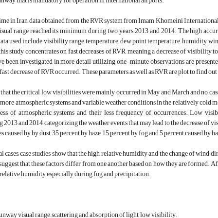
unway that is mandatory for operation in international airports.
 time in Iran, data obtained from the RVR system from Imam Khomeini International
sual range reached its minimum during two years 2013 and 2014. The high accuracy
ata used include visibility range, temperature, dew point temperature, humidity, w
this study concentrates on fast decreases of RVR, meaning a decrease of visibilit
 been investigated in more detail utilizing one-minute observations are presente
s fast decrease of RVR occurred. These parameters as well as RVR are plot to find ou
that the critical low visibilities were mainly occurred in May and March and no cas
 more atmospheric systems and variable weather conditions in the relatively cold m
ess of atmospheric systems and their less frequency of occurrences. Low visibi
 2013 and 2014, categorizing the weather events that may lead to the decrease of visib
es caused by by dust, 35 percent by haze, 15 percent by fog and 5 percent caused by h
cal cases, case studies show that the high relative humidity and the change of wind d
 suggest that these factors differ from one another based on how they are formed. Af
 relative humidity especially during fog and precipitation.
unway visual range, scattering and absorption of light, low visibility.