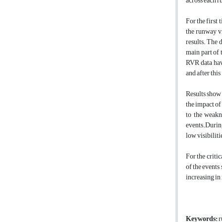
across each r
For the first
the runway vi
results
.
The d
main part of 
RVR data have
and after thi
Results show 
the impact of
to the weakn
events.During
low visibiliti
For the criti
of the events
increasing in
Keywords:
r