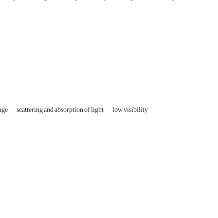
ange
scattering and absorption of light
low visibility