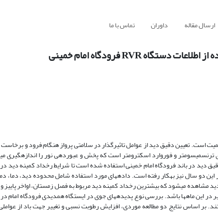
ارسال مقاله
داوران
تماس با ما
اه RVR فرودگاه امام خمینی
میت است. تعیین
دقیق دید از عوامل تاثیرگذار در سلامتی پرواز هنگام فرود­ و برخاست ه
ای ترنسمیسومتر و فوروارد اسکترومتر است که پخش و عبوردهی نور را اندازه­گیری می­ک
 در این دو سال نیز­ به­کار رفته است. داده­های مورد ­استفاده شامل محدوده دید، دما، د
ید
مشاهده
می­شود
که
بیشترین رخداد کمینه
دید
مربوط
به
فصل
زمستان،
اواخر
پاییز
و
ر
در
این
ماه­ها
باشد.
بررسی نوع پدیده­های جوی در ایستگاه همدیدی فرودگاه امام در 
تند. بر اساس نتایج دو مطالعه موردی، افزایش رطوبت نسبی و تغییر جهت باد از عوامل