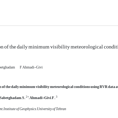
on of the daily minimum visibility meteorological condi
betghadam
F Ahmadi-Givi
n of the daily minimum visibility meteorological conditions using RVR data 
2*
3
, Sabetghadam, S.
, Ahmadi-Givi, F.
t, Institute of Geophysics, University of Tehran