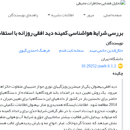
صفحه اصلی
مرور
اطلاعات نشریه
راهنمای نویسندگان
بررسی شرایط هواشناسی کمینه دید افقی روزانه با استفاده از اطلاعات دستگ
نویسندگان
جلال‌الدین حاتمی مهند
سمانه ثابت قدم
فرهنگ احمدی گیوی
دانشگاه تهران
10.29252/jsaeh.6.1.2
چکیده
دید افقی به­عنوان یکی از مهم­ترین ویژگی­های نوری جو از جنبه­های متفاوت حائز
اه
می­رود. یک روش­ تعیین دید در امتداد باند فرودگاه­ها، استفاده از دستگاه­ه
حاضر برای نخستین بار در کشور از داده­های
2014 مطالعه شود. اطلاعات ایستگاه همدیدی و متار به­عنوان اطلاعات تکمیلی
رطوبت، تندی و جهت باد است.
با
در
نظر
گرفتن
شرایط
حدّی
برای
رخداد
کمینه
د
که
می­تواند
به­دلیل
تاثیر
فعّالیت
بیشتر
سامانه­های
جوّی
و
شرایط
آب
و
هوایی
متغی
نشان می­دهد که عمدتاً گردوخاک، غبار، انواع مه و بارش پدیده­های غالب هس
رخداد کمینه دید نقش موثری دارند