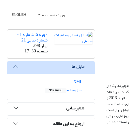
ورود به سامانه
ENGLISH
دوره 6، شماره 1 -
شماره پیاپی 21
بهار 1398
صفحه
17-30
فایل ها
XML
واپیما به­شمار
اصل مقاله
992.64 K
نند. در مقاله
این دستگاه­ها برای تعیین میزان دقیق دید در باند فرودگاه امام ­خمینی استفاده شده­ است تا شرایط رخداد کمینه دید در سال­های 2013 و
مای نقطه شبنم،
هم رسانی
اوایل
بهار
است
روزهای بحرانی
ی هستند که در
ارجاع به این مقاله