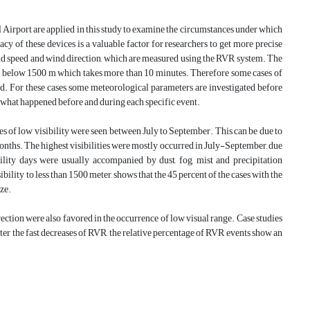
 Airport are applied in this study to examine the circumstances under which
 of these devices is a valuable factor for researchers to get more precise
ind speed and wind direction, which are measured using the RVR system. The
y to below 1500 m which takes more than 10 minutes. Therefore some cases of
d. For these cases, some meteorological parameters are investigated before
t what happened before and during each specific event.
es of low visibility were seen between July to September. This can be due to
onths. The highest visibilities were mostly occurred in July-September, due
lity days were usually accompanied by dust, fog, mist and precipitation
ility to less than 1500 meter, shows that the 45 percent of the cases with the
aze.
irection were also favored in the occurrence of low visual range. Case studies
ter the fast decreases of RVR, the relative percentage of RVR events show an