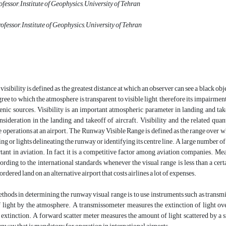
ofessor, Institute of Geophysics, University of Tehran
ofessor, Institute of Geophysics, University of Tehran
isibility is defined as the greatest distance at which an observer can see a black obj
ree to which the atmosphere is transparent to visible light, therefore its impairment
nic sources. Visibility is an important atmospheric parameter in landing and takeo
nsideration in the landing and takeoff of aircraft. Visibility and the related q
he operations at an airport. The Runway Visible Range is defined as the range over wh
ng or lights delineating the runway or identifying its centre line. A large number o
tant in aviation. In fact, it is a competitive factor among aviation companies. Mea
ording to the international standards, whenever the visual range is less than a cer
 ordered land on an alternative airport that costs airlines a lot of expenses.
thods in determining the runway visual range is to use instruments such as trans
 light by the atmosphere. A transmissometer measures the extinction of light ove
e extinction. A forward scatter meter measures the amount of light scattered by 