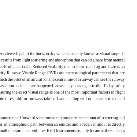
ect viewed against the horizon sky, which is usually known as visual range. It
 results from light scattering and absorption that can originate from natural
ff of an aircraft. Reduced visibility due to snow, rain, fog, and haze is an
uantity Runway Visible Range (RVR) are meteorological parameters that are
ich the pilot of an aircraft on the centre line of a runway can see the runway
f aviation accidents are happened cause many passengers to die. Today, safety
suring the exact visual range is one of the most important factors in flight
tain threshold for runways, take-off and landing will not be authorized, and
misometer and forward scaterometer to measure the amount of scattering and
r an atmospheric path between an emitter and a receiver and it is directly
a small measurement volume. RVR instruments usually locate at three places