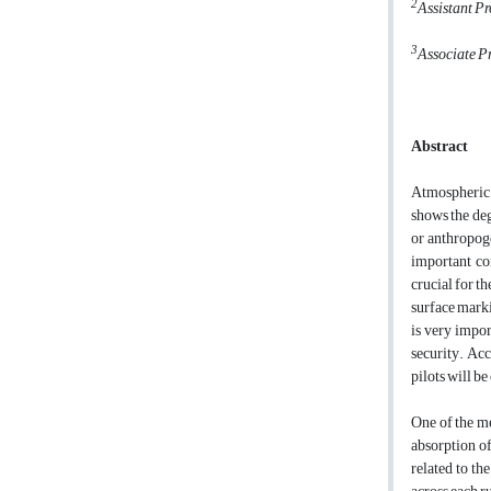
2
Assistant Pr
3
Associate Pr
Abstract
Atmospheric v
shows the deg
or anthropoge
important co
crucial for t
surface marki
is very impor
security. Acc
pilots will be
One of the me
absorption of
related to th