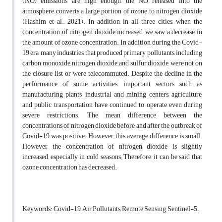
(NO) emissions are high enough, the NO released into the
atmosphere converts a large portion of ozone to nitrogen dioxide
(Hashim et al., 2021).
In addition, in all three cities, when the
concentration of nitrogen dioxide increased, we saw a decrease in
the amount of ozone concentration.
In addition, during the Covid-
19 era, many industries that produced primary pollutants, including
carbon monoxide, nitrogen dioxide, and sulfur dioxide, were not on
the closure list or were telecommuted.
Despite the decline in the
performance of some activities, important sectors such as
manufacturing plants, industrial and mining centers, agriculture,
and public transportation have continued to operate even during
severe restrictions.
The mean difference between the
concentrations of nitrogen dioxide before and after the outbreak of
Covid-19 was positive.
However, this average difference is small.
However, the concentration of nitrogen dioxide is slightly
increased, especially in cold seasons; Therefore, it can be said that
ozone concentration has decreased.
Keywords
: Covid-19, Air Pollutants, Remote Sensing, Sentinel-5.