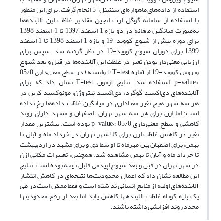
استفاده از داده‌های ماهواره‌ای سنتینل-5 انجام گرفت. برای این منظور
با استفاده از سامانه گوگل ارث انجین مقادیر غلظت این آلاینده‌ها
به‌صورت میانگین ماهانه در دو بازه 1 اسفند 1397 تا 1 اسفند 1398
برای دوره پیش از شیوع کووید-19 و بازه 1 اسفند 1398 تا 1 اسفند
1399 برای دوران شیوع کووید-19 در نظر گرفته شد. سپس برای
ارزیابی معنی‌دار بودن تغیر در غلظت این آلاینده‌ها در قبل و بعد شیوع
ویروس کووید-19 از آماره
T-test
(
t
وابسته) در سطح معنی‌داری 05/0
>
p-value
استفاده شد. نتایج آزمون
T-test
نشان داد که برای
آلاینده‌های دی‌اکسید گوگرد، دی‌اکسید نیتروژن، مونوکسید کربن در
هر سه شهر هیچ تغیر معناداری در میانگین غلظت داده‌ها رخ نداده
است؛ اما ازن برای هر سه شهر تهران، اصفهان و مشهد دارای روند
کاهشی و سطح معنی‌داری 05/0 >
p-value
بوده است. بیشترین مقدار
تغیر در کاهش غلظت ازن برای کلانشهر تهران در خرداد ماه و آبان تا
بهمن، برای اصفهان بین مهرماه تا اواسط دی و برای مشهد در اردیبهشت
تا خرداد ماه و آبان تا بهمن مشاهده شد. همچنین، تغییرات مکانی ازن
در شهر تهران در قبل و بعد شیوع اپیدمی قابل توجه بوده است. نتایج
این مطالعه نشان داد که اعمال محدودیت‌ها نتیجه‌ای در کاهش انتشار
آلاینده‌های اولیه از منابع انسانی نداشته است و فقط ممکن است در طی
یک بازه کوتاه غلظت آلاینده­ها کاهش یابد اما بعد از رفع محدودیت­ها
مجدد روند افزایشی داشته باشند.