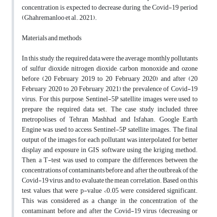
concentration is expected to decrease during the Covid-19 period
(Ghahremanloo et al., 2021).
Materials and methods
In this study, the required data were the average monthly pollutants
of sulfur dioxide, nitrogen dioxide, carbon monoxide and ozone
before (20 February 2019 to 20 February 2020) and after (20
February 2020 to 20 February 2021) the prevalence of Covid-19
virus.
For this purpose, Sentinel-5P satellite images were used to
prepare the required data set.
The case study included three
metropolises of Tehran, Mashhad, and Isfahan. Google Earth
Engine was used to access Sentinel-5P satellite images.
The final
output of the images for each pollutant was interpolated for better
display and exposure in GIS software using the kriging method.
Then, a T-test was used to compare the differences between the
concentrations of contaminants before and after the outbreak of the
Covid-19 virus and to evaluate the mean correlation.
Based on this
test, values that were p-value <0.05 were considered significant.
This was considered as a change in the concentration of the
contaminant before and after the Covid-19 virus (decreasing or