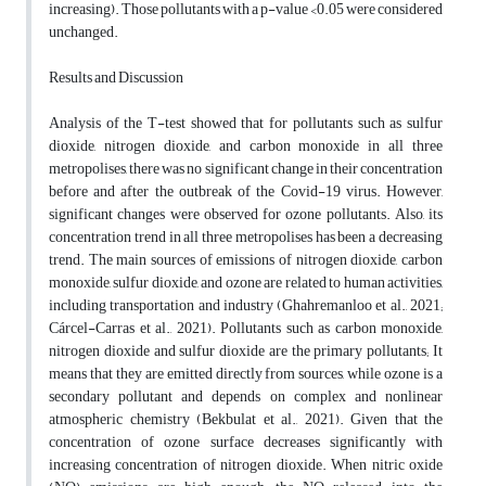
increasing).
Those pollutants with a p-value <0.05 were considered
unchanged.
Results and Discussion
Analysis of the T-test showed that for pollutants such as sulfur
dioxide, nitrogen dioxide, and carbon monoxide in all three
metropolises, there was no significant change in their concentration
before and after the outbreak of the Covid-19 virus.
However,
significant changes were observed for ozone pollutants.
Also, its
concentration trend in all three metropolises has been a decreasing
trend.
The main sources of emissions of nitrogen dioxide, carbon
monoxide, sulfur dioxide, and ozone are related to human activities,
including transportation and industry (Ghahremanloo et al., 2021;
Cárcel-Carras et al., 2021).
Pollutants such as carbon monoxide,
nitrogen dioxide and sulfur dioxide are the primary pollutants;
It
means that they are emitted directly from sources, while ozone is a
secondary pollutant and depends on complex and nonlinear
atmospheric chemistry (Bekbulat et al., 2021).
Given that the
concentration of ozone surface decreases significantly with
increasing concentration of nitrogen dioxide.
When nitric oxide