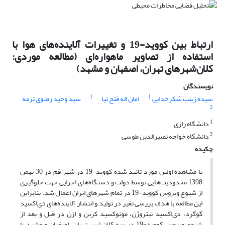
ارتباط بین کووید-19 و تغییرات آلاینده‌های هوا با
استفاده از تصاویر ماهواره‌ای (مطالعه موردی:
کلان‌شهرهای تهران، اصفهان و مشهد)
نویسندگان
1
1
سیده زینب شکرخدایی
امان اله فتح نیا
سید وحید رضوی ترمه
2
1
دانشگاه رازی
2
دانشگاه خواجه نصیرالدین طوسی
چکیده
با مشاهده اولین مورد تائید شده کووید-19 در شهر قم در 30 بهمن
1398 محدودیت‌هایی توسط دولت و دستگاه‌های اجرایی جهت جلوگیری
از شیوع ویروس کووید-19 در تمام شهرهای ایران اعمال شد. بنابراین
این مطالعه با هدف بررسی تغیر در تولید و انتشار آلاینده‌های دی‌اکسید
گوگرد، دی‌اکسید نیتروژن، مونوکسید کربن و ازن در قبل و بعد از
شیوع ویروس کووید-19 در سه کلان‌شهر تهران، اصفهان و مشهد با