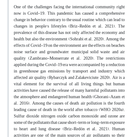
One of the challenges facing the international community right
now is Covid-19. This pandemic has caused a comprehensive
change in behavior contrary to the usual routine, which can lead to
changes in people's lifestyles (Briz-Redón et al., 2021). The
prevalence of this disease has not only affected the economy and
health, but also the environment (Sohrabi et al., 2020). Among the
effects of Covid-19 on the environment are the effects on beaches,
noise, surface and groundwater, municipal solid waste, and air
quality (Zambrano-Monserrate et al., 2020). The restrictions
applied during the Covid-19 era were accompanied by a reduction
in greenhouse gas emissions by transport and industry, which
affected air quality (Rybarczyk and Zalakeviciute, 2020). Air is a
vital element for the survival of all living things, but human
activities have caused the release of many harmful pollutants into
the atmosphere and endangered human health (Ghorani-Azam et
al., 2016). Among the causes of death, air pollution is the fourth
leading cause of death in the world after tobacco (WHO, 2020a).
Sulfur dioxide, nitrogen oxide, carbon monoxide, and ozone are
some of the pollutants that cause short-term or long-term exposure
to heart and lung disease (Briz-Redón et al., 2021). Human
activities are one of the main sources of air pollutants, so their