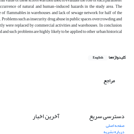
ean value of these scores was then used to evaluate the role of each parameter
 occurrence of natural and human-induced hazards in the study area. The
ge of flammables in warehouses, and lack of sewage network for half of the
ic. Problems such as insecurity, drug abuse in public spaces, overcrowding and
tly were replaced by commercial activities and warehouses. In conclusion,
 and such problems are highly likely to be applied to other urban historical
کلیدواژه‌ها
English
مراجع
دسترسی سریع
آخرین اخبار
صفحه اصلی
درباره نشریه