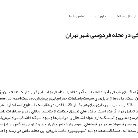
ارسال مقاله
داوران
تماس با ما
خی در محله فردوسی شهر تهران
بافت­های تاریخی آنها دائماً تحت تأثیر مخاطرات طبیعی و انسانی قرار دارند.
هدف این پ
ن است. داده‌ها از فایل‌های سیستم اطلاعات جغرافیایی و پیمایش
به‌دست‌آمده ­اند. همچ
د تحلیل قرار گرفته است.
یافته­ های تحقیق حکایت از پتانسیل بالای وقوع مخاطرات طبی
رسوده برق و آب، نگهداری مواد اشتعال­ زا در انبارها و نبود شبکه فاضلاب برای نیمی از
 سوء مصرف مواد مخدر در فضاهای عمومی، ازدحام بیش از حد و شلوغی هنگام روز نیز م
 شده­ اند
.
مشکلات متعددی به آسیب‌پذیری بافت تاریخی این محله دامن می ­زنند و احت