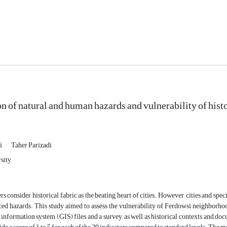
on of natural and human hazards and vulnerability of hist
hi
Taher Parizadi
sity
s consider historical fabric as the beating heart of cities. However, cities and speci
d hazards. This study aimed to assess the vulnerability of Ferdowsi neighborhoo
information system (GIS) files and a survey, as well as historical contexts and do