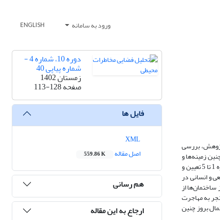
ورود به سامانه
ENGLISH
دوره 10، شماره 4 -
شماره پیاپی 40
زمستان 1402
صفحه
113-128
فایل ها
XML
ژوهش، بررسی
اصل مقاله
559.86 K
نین زمینه‌ها و
اسناد تاریخی به عنوان بخشی از این مطالعه مورد تجزیه و تحلیل قرار گرفته است. 10 کارشناس شهرداری برای هر یک از 29 شاخص در مقایسه با سطوح استاندارد نمره 1 تا 5 تعیین و
عی و انسانی در
هم رسانی
 ساختمان‌ها از
نجر به مهاجرت
مال بروز چنین
ارجاع به این مقاله