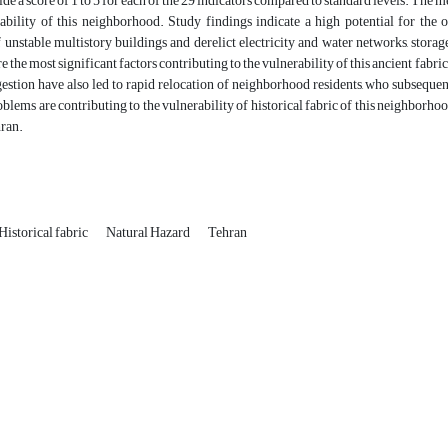
ide a score of 1 to 5 for each of the 29 indicators compared to standard levels. The m
rability of this neighborhood.
Study findings indicate a high potential for the
unstable multistory buildings and derelict electricity and water networks, stora
e the most significant factors contributing to the vulnerability of this ancient fabr
stion have also led to rapid relocation of neighborhood residents, who subsequen
lems are contributing to the vulnerability of historical fabric of this neighborhood
hran
.
Historical fabric
Natural Hazard
Tehran