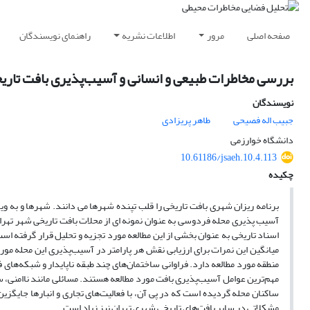
صفحه اصلی
مرور
اطلاعات نشریه
راهنمای نویسندگان
بررسی مخاطرات طبیعی و انسانی و آسیب‌پذیری بافت تاری
نویسندگان
جبیب اله فصیحی
طاهر پریزادی
دانشگاه خوارزمی
10.61186/jsaeh.10.4.113
چکیده
برنامه ­ریزان شهری بافت تاریخی را قلب تپنده شهرها می­ دانند. شهرها و به ویژه 
آسیب­ پذیری محله فردوسی به عنوان نمونه­ ای از محلات بافت تاریخی شهر تهرا
میانگین این نمرات برای ارزیابی نقش هر پارامتر در آسیب‌پذیری این محله مور
منطقه مورد مطالعه دارد.
فراوانی ساختمان‌های چند طبقه ناپایدار و شبکه‌های ف
مهم‌ترین عوامل آسیب‌پذیری بافت مورد مطالعه هستند.
مسائلی مانند ناامنی،
ساکنان محله گردیده است که در پی آن، با فعالیت‌های تجاری و انبارها جایگزین
مشکلاتی در سایر بافت‌های تاریخی شهری تهران نیز زیاد است.