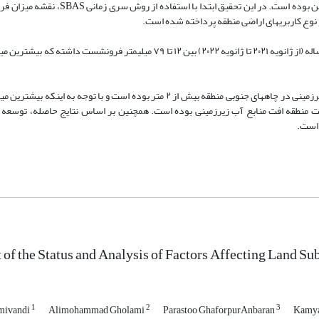
ن بوده است. در این تحقیق ابتدا با استفاده از روش سری زمانی
SBAS
، نقشه میزان ف
نوع کاربری­های اراضی منطقه پرداخته شده است.
یافته‌ها: بر اساس نتایج بدست آمده، محدوده مطالعاتی در طی دوره زمانی یک ساله (از ژانویه ۲۰۲۱ تا ژانویه ۲۰۲۲) بین ۱۲ تا ۷۹ میلی
نتیجه‌گیری: نتایج این تحقیق نشان داده است که میزان افت سالانه منابع آب زیرزمینی در چاه­های جنوبی منطقه بیش از ۲ متر بوده است 
ست منطقه افت منابع آب زیرزمینی بوده است. همچنین بر اساس نتایج حاصله، توسعه 
 است.
of the Status and Analysis of Factors Affecting Land S
1
2
3
amivandi
Alimohammad Gholami
Parastoo GhaforpurAnbaran
Kamy