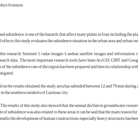
olice Sciences
nd subsidence is one of the hazards that affect many plains in Iran, including the pl
effects, this study evaluates the subsidence situation in the urban area and urban ou
his research, Sentinel 1 radar images, Landsat satellite images and information 
earch data. The most important research tools have been ArcGIS, GMT and Google E
 of the subsidence rate of the region has been prepared and then its relationship wit
stigated.
d on the results obtained, the study area has subsided between 12 and 79 mm during 
 in the southern outskirts of Garmsar city.
The results of this study also showed that the annual decline in groundwater resourc
te of subsidence was also related to these areas, it can be said that the main reason 
results, the development of human constructions, especially heavy structures, has bee