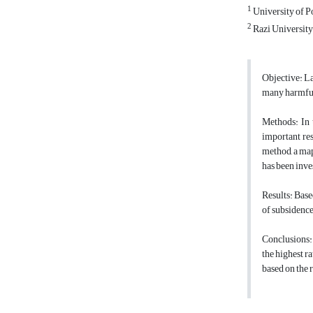
1
University of P
2
Razi University
Objective: La
many harmful 
Methods: In t
important res
method, a map
has been inve
Results: Base
of subsidence
Conclusions: 
the highest ra
based on the 