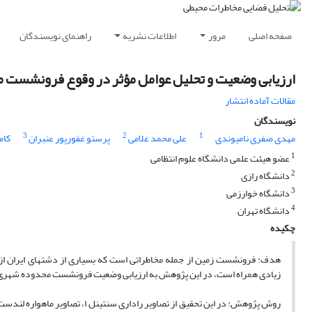
صفحه اصلی
مرور
اطلاعات نشریه
راهنمای نویسندگان
ارزیابی وضعیت و تحلیل عوامل مؤثر در وقوع فرونشست 
مقالات آماده انتشار
نویسندگان
3
2
1
مهدی صفری نامیوندی
علی محمد غلامی
پرستو غفورپور عنبران
کام
1
عضو هیئت علمی دانشگاه علوم انتظامی
2
دانشگاه رازی
3
دانشگاه خوارزمی
4
دانشگاه تهران
چکیده
هدف: فرونشست زمین از جمله مخاطراتی است که بسیاری از دشت­های ایران از ج
زیادی همراه است، در این پژوهش به ارزیابی وضعیت فرونشست محدوده شهری 
روش پژوهش: در این تحقیق از تصاوی