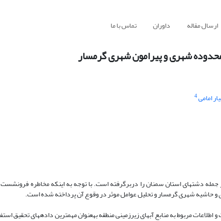
ارسال مقاله
داوران
تماس با ما
محدوده شهری و پیرامون شهری گرمسار
4
یار امامی
مله دشت­های استان سمنان را دربرگرفته است. با توجه به اینکه مخاطره فرونشست با 
و حاشیه شهری گرمسار و تحلیل عوامل موثر در وقوع آن پرداخته شده است.
ر راداری سنتینل ۱، تصاویر ماهواره لندست و اطلاعات مربوط به منابع آب­های زیرزمینی منطقه به­عنوان مهم­ترین داد­ه­های تح