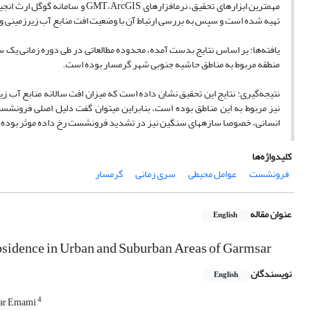
مهم­ترین ابزارهای تحقیق، نرم­افزارهای
ArcGIS
­،
GMT
و سامانه گوگل ارث انجی
تهیه‌ شده است و سپس به بررسی ارتباط آن با وضعیت افت منابع آب زیرزمینی و 
منطقه مربوط به مناطق حاشیه جنوبی شهر گرمسار بوده است.
نیز مربوط به این مناطق بوده است، بنابراین می­توان گفت دلیل اصلی فرونش
انسانی، خصوصا سازه­های سنگین نیز در تشدید فرونشست رخ داده موثر بوده
کلیدواژه‌ها
فرونشست
عوامل محیطی
سری زمانی
گرمسار
عنوان مقاله
English
ubsidence in Urban and Suburban Areas of Garmsar
نویسندگان
English
4
ar Emami