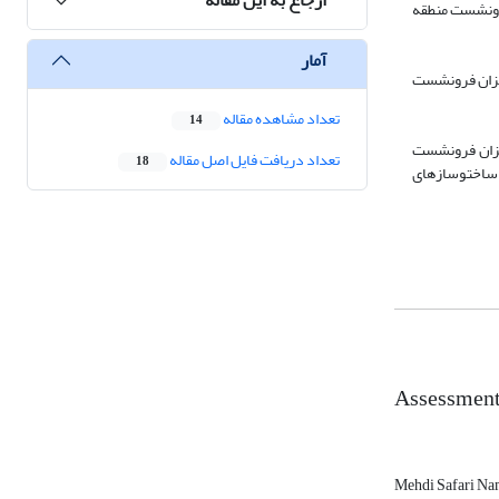
رونشست منطقه
آمار
­متر فرونشست داشته که بیش­ترین میزان فرونشست
تعداد مشاهده مقاله
14
و با توجه به اینکه بیش­ترین میزان فرونشست
تعداد دریافت فایل اصل مقاله
18
ساخت­و­سازهای
Assessment 
Mehdi Safari N