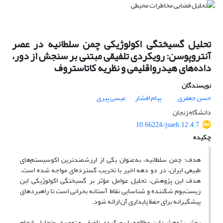
تحلیل گسیختگی اکولوژیکی چمن سلطانیه در عصر
آنتروپوسن: رویکردی تلفیقی مبتنی بر سنجش از دور،
داده‌های هیدرواقلیمی و نظریه کاتاستروف
نویسندگان
حسن جعفری
پیام افشار
عیسی پیری
دانشگاه زنجان
10.66224/jsaeh.12.4.7
چکیده
هدف:
چمن سلطانیه، به‌عنوان یکی از ارزشمندترین اکوسیستم‌های
طبیعی ایران، در دو دهه اخیر با تخریب گسترده‌ای مواجه شده است.
هدف این پژوهش، تحلیل عوامل مؤثر بر گسیختگی اکولوژیکی این
زیست‌بوم شکننده و شناسایی نقاط آستانه بحرانی است تا راهبردهای
پیشگیرانه برای حفظ پایداری آن ارائه شود
.
روش پژوهش:
این مطالعه با رویکردی تلفیقی و توصیفی-تحلیلی انجام