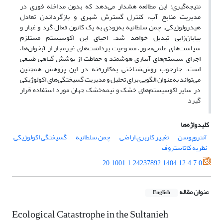
نتیجه‌گیری:
این مطالعه هشدار می‌دهد که بدون مداخله فوری در
مدیریت منابع آب، کنترل گسترش شهری و بازگرداندن تعادل
هیدرولوژیکی، چمن سلطانیه به‌زودی به یک کانون فعال گرد و غبار و
بیابان‌زایی تبدیل خواهد شد. احیای این اکوسیستم مستلزم
سیاست‌های علمی‌محور، ممنوعیت برداشت‌های غیرمجاز از آبخوان‌ها،
اجرای سیستم‌های آبیاری هوشمند و حفاظت از پوشش گیاهی طبیعی
است. چارچوب روش‌شناختی به‌کاررفته در این پژوهش همچنین
می‌تواند به‌عنوان الگویی برای تحلیل و مدیریت گسیختگی‌های اکولوژیکی
در سایر اکوسیستم‌های خشک و نیمه‌خشک جهان مورد استفاده قرار
گیرد
کلیدواژه‌ها
آنتروپوسن
تغییر کاربری اراضی
چمن سلطانیه
گسیختگی اکولوژیکی
نظریه کاتاستروف
20.1001.1.24237892.1404.12.4.7.0
عنوان مقاله
English
Ecological Catastrophe in the Sultanieh