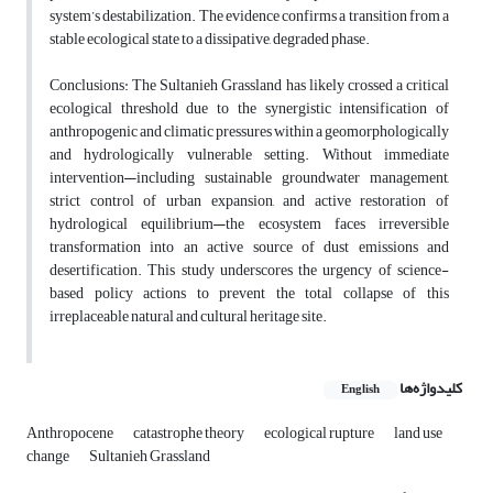
system’s destabilization. The evidence confirms a transition from a
stable ecological state to a dissipative, degraded phase.
Conclusions
: The Sultanieh Grassland has likely crossed a critical
ecological threshold due to the synergistic intensification of
anthropogenic and climatic pressures within a geomorphologically
and hydrologically vulnerable setting. Without immediate
intervention—including sustainable groundwater management,
strict control of urban expansion, and active restoration of
hydrological equilibrium—the ecosystem faces irreversible
transformation into an active source of dust emissions and
desertification. This study underscores the urgency of science-
based policy actions to prevent the total collapse of this
irreplaceable natural and cultural heritage site.
کلیدواژه‌ها
English
Anthropocene
catastrophe theory
ecological rupture
land use
change
Sultanieh Grassland