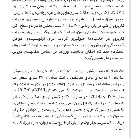
شده است. داده‌های مورد استفاده شامل شاخص‌های سنجش از دور
(
NDVI
،
LST
، رطوبت خاک)، سری‌های زمانی هیدرواقلیمی (دما، بارش،
تبخیر-تعرق پتانسیل و سطح آب زیرزمینی)، آمارهای جمعیتی و تغییرات
کاربری اراضی در بازه زمانی
۲۰۰۰
تا
۲۰۲۱
است. تحلیل‌ها در دو سطح «کل
حوضه» و «محدوده اصلی چمن» انجام شد تا از سوگیری ناشی از تغییرات
کاربری در حاشیه‌ها جلوگیری گردد. برای اولویت‌بندی عوامل
گسیختگی، از روش وزن‌دهی چندمعیاره در چارچوب نظریه کاتاستروف
استفاده شد که امکان محاسبه وزن‌ها بر اساس مکانیسم درونی
سیستم
را فراهم می‌آورد
.
یافته‌ها:
یافته‌ها نشان می‌دهد که کاهش
۱۵
درصدی بارش مؤثر،
افزایش
۱
درجه‌ای دمای میانگین و افت بیش از
۳۰
متری سطح آب
زیرزمینی، همراه با رشد چهار برابری جمعیت و دو برابری سرانه مصرف
آب، منجر به کاهش پایدار پوشش گیاهی (کاهش
NDVI
از 2817/0 در
سال
۲۰۰۴
به 1701/0 در سال
۲۰۲۱)
و گسترش چشمگیر اراضی بایر
شده است. بر اساس تحلیل وزن‌دهی، سه شاخص «افت سطح ایستابی»،
«کاهش پوشش گیاهی» و «فشار جمعیتی
–
آبی» به‌عنوان عوامل اصلی (با
سهم ترکیبی
۵۰
درصد) در القای گسیختگی شناسایی شدند. نتایج تأیید
می‌کنند که سیستم از وضعیت پایدار خارج شده و وارد فاز «میرا» گشته
است
.