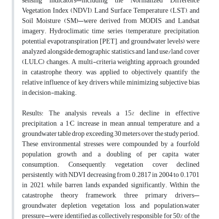
sensing indicators—including the Normalized Difference
Vegetation Index (NDVI), Land Surface Temperature (LST), and
Soil Moisture (SM)—were derived from MODIS and Landsat
imagery. Hydroclimatic time series (temperature, precipitation,
potential evapotranspiration [PET], and groundwater levels) were
analyzed alongside demographic statistics and land use/land cover
(LULC) changes. A multi-criteria weighting approach, grounded
in catastrophe theory, was applied to objectively quantify the
relative influence of key drivers while minimizing subjective bias
in decision-making.
Results
:
The analysis reveals a 15% decline in effective
precipitation, a 1°C increase in mean annual temperature, and a
groundwater table drop exceeding 30 meters over the study period.
These environmental stresses were compounded by a fourfold
population growth and a doubling of per capita water
consumption. Consequently, vegetation cover declined
persistently, with NDVI decreasing from 0.2817 in 2004 to 0.1701
in 2021, while barren lands expanded significantly. Within the
catastrophe theory framework, three primary drivers—
groundwater depletion, vegetation loss, and population–water
pressure—were identified as collectively responsible for 50% of the