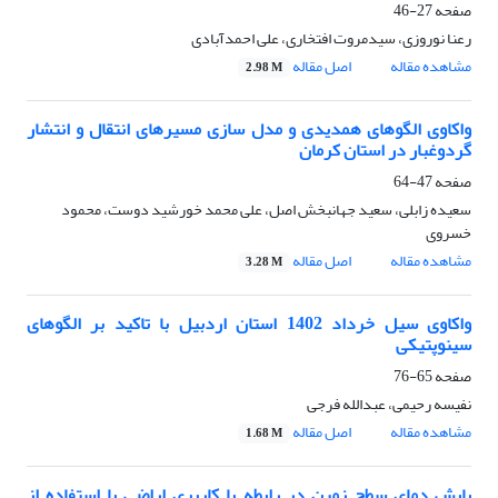
صفحه
27-46
رعنا نوروزی، سیدمروت افتخاری، علی احمدآبادی
مشاهده مقاله
اصل مقاله
2.98 M
واکاوی الگوهای همدیدی و مدل سازی مسیرهای انتقال و انتشار
گردوغبار در استان کرمان
صفحه
47-64
سعیده زابلی، سعید جهانبخش اصل، علی محمد خورشید دوست، محمود
خسروی
مشاهده مقاله
اصل مقاله
3.28 M
واکاوی سیل خرداد 1402 استان اردبیل با تاکید بر الگوهای
سینوپتیکی
صفحه
65-76
نفیسه رحیمی، عبدالله فرجی
مشاهده مقاله
اصل مقاله
1.68 M
پایش دمای سطح زمین در رابطه با کاربری اراضی با استفاده از