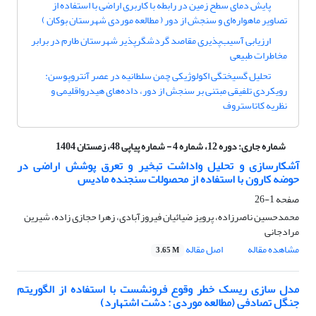
پایش دمای سطح زمین در رابطه با کاربری اراضی با استفاده از
تصاویر ماهواره‌ای و سنجش از دور ( مطالعه موردی شهرستان بوکان )
ارزیابی آسیب‌‌پذیری مقاصد گردشگرپذیر شهرستان طارم در برابر
مخاطرات طبیعی
تحلیل گسیختگی اکولوژیکی چمن سلطانیه در عصر آنتروپوسن:
رویکردی تلفیقی مبتنی بر سنجش از دور، داده‌های هیدرواقلیمی و
نظریه کاتاستروف
شماره جاری:
دوره 12، شماره 4 - شماره پیاپی 48، زمستان 1404
آشکارسازی و تحلیل واداشت تبخیر و تعرق پوشش اراضی در
حوضه کارون با استفاده از محصولات سنجنده مادیس
صفحه
1-26
محمدحسین ناصرزاده، پرویز ضیائیان فیروزآبادی، زهرا حجازی زاده، شیرین
مرادجانی
مشاهده مقاله
اصل مقاله
3.65 M
مدل سازی ریسک خطر وقوع فرونشست با استفاده از الگوریتم
جنگل تصادفی (مطالعه موردی : دشت اشتهارد)