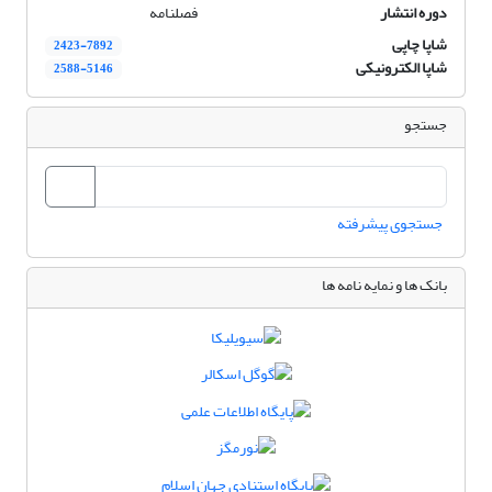
دوره انتشار
فصلنامه
شاپا چاپی
2423-7892
شاپا الکترونیکی
2588-5146
جستجو
جستجوی پیشرفته
بانک ها و نمایه نامه ها