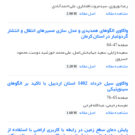
رعنا نوروزی، سیدمروت افتخاری، علی احمدآبادی
مشاهده مقاله
اصل مقاله
2.98 M
واکاوی الگوهای همدیدی و مدل سازی مسیرهای انتقال و انتشار
گردوغبار در استان کرمان
صفحه
47-64
سعیده زابلی، سعید جهانبخش اصل، علی محمد خورشید دوست، محمود
خسروی
مشاهده مقاله
اصل مقاله
3.28 M
واکاوی سیل خرداد 1402 استان اردبیل با تاکید بر الگوهای
سینوپتیکی
صفحه
65-76
نفیسه رحیمی، عبدالله فرجی
مشاهده مقاله
اصل مقاله
1.68 M
پایش دمای سطح زمین در رابطه با کاربری اراضی با استفاده از