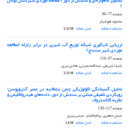
تصاویر ماهواره‌ای و سنجش از دور ( مطالعه موردی شهرستان بوکان
)
صفحه
77-96
محمود هوشیار
مشاهده مقاله
اصل مقاله
2.32 M
ارزیابی تاب‌آوری شبکه توزیع آب شهری در برابر زلزله (مطالعه
موردی شهر سنندج)
صفحه
97-116
شیدا شریفی، عبدالله نصرتی، هادی نیری
مشاهده مقاله
اصل مقاله
2.21 M
تحلیل گسیختگی اکولوژیکی چمن سلطانیه در عصر آنتروپوسن:
رویکردی تلفیقی مبتنی بر سنجش از دور، داده‌های هیدرواقلیمی و
نظریه کاتاستروف
صفحه
117-130
حسن جعفری، پیام افشار، عیسی پیری
مشاهده مقاله
اصل مقاله
1.9 M