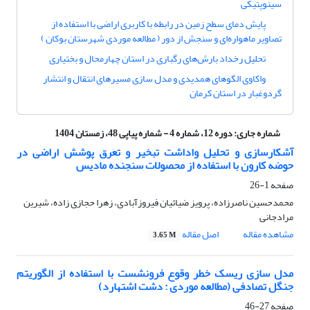
سینوپتیکی
پایش دمای سطح زمین در رابطه با کاربری اراضی با استفاده از
تصاویر ماهواره‌ای و سنجش از دور ( مطالعه موردی شهرستان بوکان )
تحلیل رخداد بارش‌های رگباری در استان چهارمحال و بختیاری
واکاوی الگوهای همدیدی و مدل سازی مسیرهای انتقال و انتشار
گردوغبار در استان کرمان
شماره جاری:
دوره 12، شماره 4 - شماره پیاپی 48، زمستان 1404
آشکارسازی و تحلیل واداشت تبخیر و تعرق پوشش اراضی در
حوضه کارون با استفاده از محصولات سنجنده مادیس
صفحه
1-26
محمدحسین ناصرزاده، پرویز ضیائیان فیروزآبادی، زهرا حجازی زاده، شیرین
مرادجانی
مشاهده مقاله
اصل مقاله
3.65 M
مدل سازی ریسک خطر وقوع فرونشست با استفاده از الگوریتم
جنگل تصادفی (مطالعه موردی : دشت اشتهارد)
صفحه
27-46